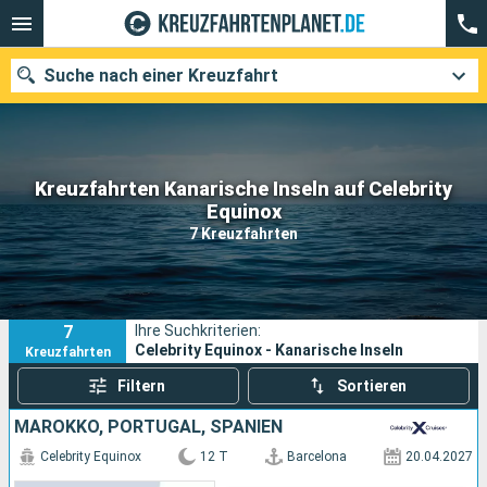
Suche nach einer Kreuzfahrt
Kreuzfahrten Kanarische Inseln auf Celebrity
Unsere Ziele
Equinox
7 Kreuzfahrten
Abfahrtsmonat
Häfen
Reedereien
7
Ihre Suchkriterien:
Suchen
Celebrity Equinox - Kanarische Inseln
Kreuzfahrten
Filtern
Sortieren
MAROKKO, PORTUGAL, SPANIEN
Celebrity Equinox
12 T
Barcelona
20.04.2027