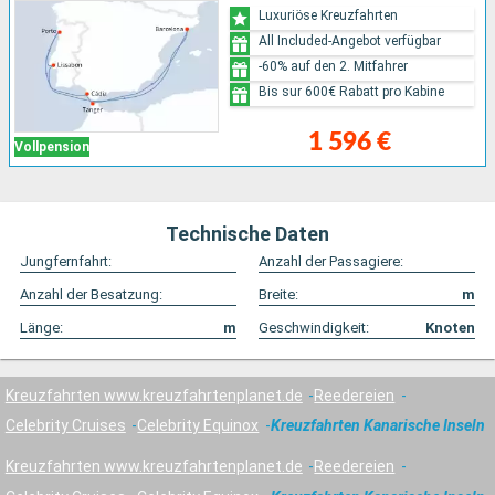
Luxuriöse Kreuzfahrten
All Included-Angebot verfügbar
-60% auf den 2. Mitfahrer
Bis sur 600€ Rabatt pro Kabine
1 596 €
Vollpension
Technische Daten
Jungfernfahrt:
Anzahl der Passagiere:
Anzahl der Besatzung:
Breite:
m
Länge:
m
Geschwindigkeit:
Knoten
Kreuzfahrten www.kreuzfahrtenplanet.de
Reedereien
Celebrity Cruises
Celebrity Equinox
Kreuzfahrten Kanarische Inseln
Kreuzfahrten www.kreuzfahrtenplanet.de
Reedereien