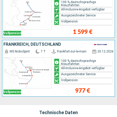
100 % deutschsprachige
Kreuzfahrten
All-Inclusive-Angebot verfügbar
Ausgezeichneter Service
Vollpension
1 599 €
Vollpension
FRANKREICH, DEUTSCHLAND
MS NickoSpirit
7 T
Frankfort-sur-le-main
20.12.2026
100 % deutschsprachige
Kreuzfahrten
All-Inclusive-Angebot verfügbar
Ausgezeichneter Service
Vollpension
977 €
Vollpension
Technische Daten