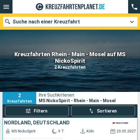
Suche nach einer Kreuzfahrt
Kreuzfahrten Rhein - Main - Mosel auf MS
Unsere Ziele
NickoSpirit
2 Kreuzfahrten
Abfahrtsmonat
Häfen
Reedereien
2
Ihre Suchkriterien:
Suchen
MS NickoSpirit - Rhein - Main - Mosel
Kreuzfahrten
Filtern
Sortieren
NORDLAND, DEUTSCHLAND
MS NickoSpirit
9 T
Köln
20.05.2027