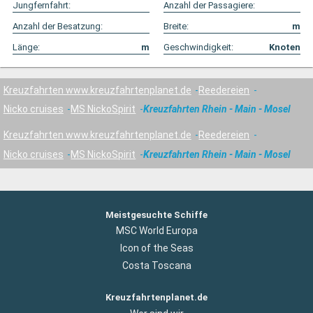
Jungfernfahrt:
Anzahl der Passagiere:
Anzahl der Besatzung:
Breite:
m
Länge:
m
Geschwindigkeit:
Knoten
Kreuzfahrten www.kreuzfahrtenplanet.de
Reedereien
Nicko cruises
MS NickoSpirit
Kreuzfahrten Rhein - Main - Mosel
Kreuzfahrten www.kreuzfahrtenplanet.de
Reedereien
Nicko cruises
MS NickoSpirit
Kreuzfahrten Rhein - Main - Mosel
Meistgesuchte Schiffe
MSC World Europa
Icon of the Seas
Costa Toscana
Kreuzfahrtenplanet.de