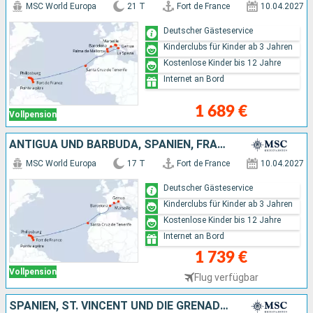
MSC World Europa
21 T
Fort de France
10.04.2027
Deutscher Gästeservice
Kinderclubs für Kinder ab 3 Jahren
Kostenlose Kinder bis 12 Jahre
Internet an Bord
1 689 €
Vollpension
ANTIGUA UND BARBUDA, SPANIEN, FRANKREICH, ITALIEN
MSC World Europa
17 T
Fort de France
10.04.2027
Deutscher Gästeservice
Kinderclubs für Kinder ab 3 Jahren
Kostenlose Kinder bis 12 Jahre
Internet an Bord
1 739 €
Vollpension
Flug verfügbar
SPANIEN, ST. VINCENT UND DIE GRENADINEN, BARBADOS, GRENADA, ANTIGUA UND BARBUDA, DOMINICA