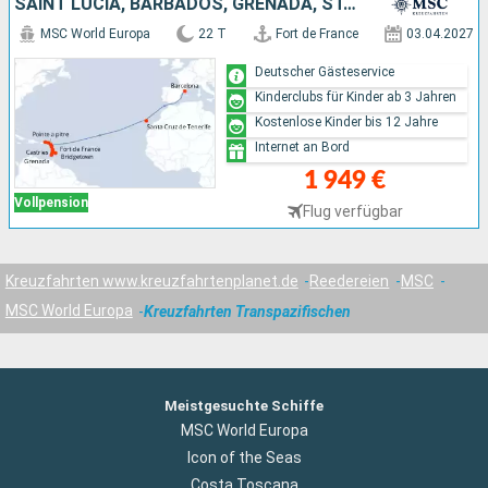
SAINT LUCIA, BARBADOS, GRENADA, ST. VINCENT UND DIE GRENADINEN, ANTIGUA UND BARBUDA, SPANIEN
MSC World Europa
22 T
Fort de France
03.04.2027
Deutscher Gästeservice
Kinderclubs für Kinder ab 3 Jahren
Kostenlose Kinder bis 12 Jahre
Internet an Bord
1 949 €
Vollpension
Flug verfügbar
Kreuzfahrten www.kreuzfahrtenplanet.de
Reedereien
MSC
MSC World Europa
Kreuzfahrten Transpazifischen
Meistgesuchte Schiffe
MSC World Europa
Icon of the Seas
Costa Toscana