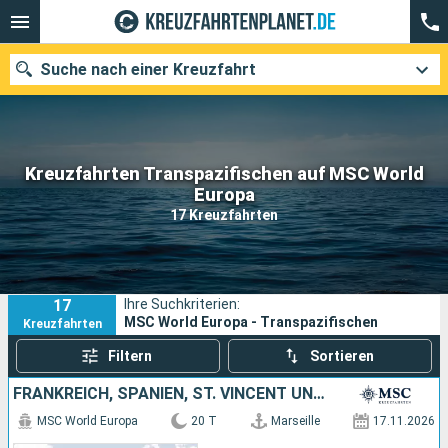
Suche nach einer Kreuzfahrt
Kreuzfahrten Transpazifischen auf MSC World
Unsere Ziele
Europa
17 Kreuzfahrten
Abfahrtsmonat
Häfen
Reedereien
17
Ihre Suchkriterien:
Suchen
MSC World Europa - Transpazifischen
Kreuzfahrten
Filtern
Sortieren
FRANKREICH, SPANIEN, ST. VINCENT UND DIE GRENADINEN, BARBADOS, GRENADA
MSC World Europa
20 T
Marseille
17.11.2026