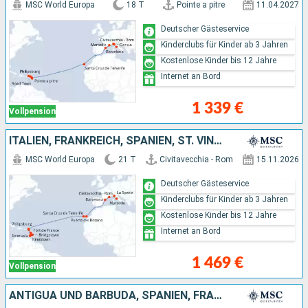
MSC World Europa
18 T
Pointe a pitre
11.04.2027
Deutscher Gästeservice
Kinderclubs für Kinder ab 3 Jahren
Kostenlose Kinder bis 12 Jahre
Internet an Bord
1 339 €
Vollpension
ITALIEN, FRANKREICH, SPANIEN, ST. VINCENT UND DIE GRENADINEN, BARBADOS, GRENADA
MSC World Europa
21 T
Civitavecchia - Rom
15.11.2026
Deutscher Gästeservice
Kinderclubs für Kinder ab 3 Jahren
Kostenlose Kinder bis 12 Jahre
Internet an Bord
1 469 €
Vollpension
ANTIGUA UND BARBUDA, SPANIEN, FRANKREICH, ITALIEN