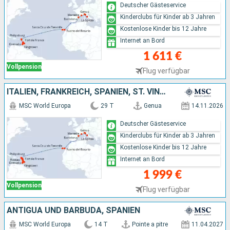
Deutscher Gästeservice
Kinderclubs für Kinder ab 3 Jahren
Kostenlose Kinder bis 12 Jahre
Internet an Bord
1 611 €
Vollpension
Flug verfügbar
ITALIEN, FRANKREICH, SPANIEN, ST. VINCENT UND DIE GRENADINEN, BARBADOS, GRENADA, ANTIGUA UND BARBUDA, DOMINICA
MSC World Europa
29 T
Genua
14.11.2026
Deutscher Gästeservice
Kinderclubs für Kinder ab 3 Jahren
Kostenlose Kinder bis 12 Jahre
Internet an Bord
1 999 €
Vollpension
Flug verfügbar
ANTIGUA UND BARBUDA, SPANIEN
MSC World Europa
14 T
Pointe a pitre
11.04.2027