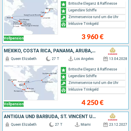
Britische Eleganz & Raffinesse
Legendäre Schiffe
Zimmerservice rund um die Uhr
Inklusive Trinkgeld
3 960 €
Vollpension
MEXIKO, COSTA RICA, PANAMA, ARUBA, VEREINIGTE STAATEN VON AMERIKA, PORTUGAL
Queen Elizabeth
27 T
Los Angeles
13.04.2028
Britische Eleganz & Raffinesse
Legendäre Schiffe
Zimmerservice rund um die Uhr
Inklusive Trinkgeld
4 250 €
Vollpension
ANTIGUA UND BARBUDA, ST. VINCENT UND DIE GRENADINEN, BARBADOS, SAINT LUCIA, VEREINIGTE STAATEN VON AMERIKA, PORTUGAL
Queen Elizabeth
27 T
Miami
23.12.2027