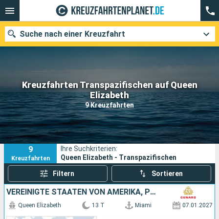
Suche nach einer Kreuzfahrt
Kreuzfahrten Transpazifischen auf Queen
Unsere Ziele
Elizabeth
9 Kreuzfahrten
Abfahrtsmonat
Häfen
Reedereien
9
Ihre Suchkriterien:
Suchen
Queen Elizabeth - Transpazifischen
Kreuzfahrten
Filtern
Sortieren
VEREINIGTE STAATEN VON AMERIKA, PORTUGAL
Queen Elizabeth
13 T
Miami
07.01.2027