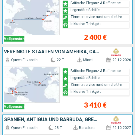
Britische Eleganz & Raffinesse
Legendäre Schiffe
Zimmerservice rund um die Uhr
Inklusive Trinkgeld
2 400 €
Vollpension
VEREINIGTE STAATEN VON AMERIKA, CAYMAN ISLANDS, JAMAIKA, HONDURAS, MEXIKO, PORTUGAL
Queen Elizabeth
22 T
Miami
29.12.2026
Britische Eleganz & Raffinesse
Legendäre Schiffe
Zimmerservice rund um die Uhr
Inklusive Trinkgeld
3 410 €
Vollpension
SPANIEN, ANTIGUA UND BARBUDA, GRENADA, BARBADOS, SAINT LUCIA, VEREINIGTE STAATEN VON AMERIKA
Queen Elizabeth
28 T
Barcelona
29.10.2027