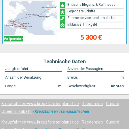
Britische Eleganz & Raffinesse
Legendäre Schiffe
Zimmerservice rund um die Uhr
Inklusive Trinkgeld
5 300 €
Vollpension
Technische Daten
Jungfernfahrt:
Anzahl der Passagiere:
Anzahl der Besatzung:
Breite:
m
Länge:
m
Geschwindigkeit:
Knoten
Kreuzfahrten www.kreuzfahrtenplanet.de
Reedereien
Cunard
Queen Elizabeth
Kreuzfahrten Transpazifischen
Kreuzfahrten www.kreuzfahrtenplanet.de
Reedereien
Cunard