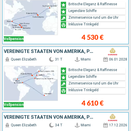
Britische Eleganz & Raffinesse
Legendäre Schiffe
Zimmerservice rund um die Uhr
Inklusive Trinkgeld
4 530 €
Vollpension
VEREINIGTE STAATEN VON AMERIKA, PORTUGAL, ST. VINCENT UND DIE GRENADINEN, SÜDAFRIKA
Queen Elizabeth
31 T
Miami
06.01.2028
Britische Eleganz & Raffinesse
Legendäre Schiffe
Zimmerservice rund um die Uhr
Inklusive Trinkgeld
4 610 €
Vollpension
VEREINIGTE STAATEN VON AMERIKA, PUERTO RICO, ANTIGUA UND BARBUDA, SAINT LUCIA, BARBADOS, CAYMAN ISLANDS, JAMAIKA, HONDURAS, MEXIKO, PORTUGAL
Queen Elizabeth
34 T
Miami
17.12.2026