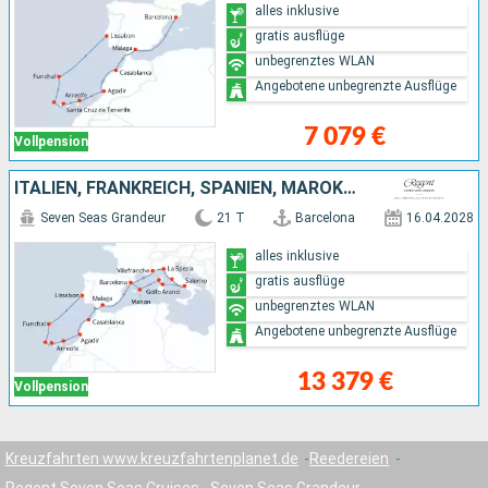
alles inklusive
gratis ausflüge
unbegrenztes WLAN
Angebotene unbegrenzte Ausflüge
7 079 €
Vollpension
ITALIEN, FRANKREICH, SPANIEN, MAROKKO, PORTUGAL
Seven Seas Grandeur
21 T
Barcelona
16.04.2028
alles inklusive
gratis ausflüge
unbegrenztes WLAN
Angebotene unbegrenzte Ausflüge
13 379 €
Vollpension
Kreuzfahrten www.kreuzfahrtenplanet.de
Reedereien