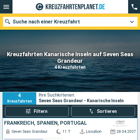
Suche nach einer Kreuzfahrt
Kreuzfahrten Kanarische Inseln auf Seven Seas
Unsere Ziele
Grandeur
4 Kreuzfahrten
Abfahrtsmonat
Häfen
Reedereien
4
Ihre Suchkriterien:
Suchen
Seven Seas Grandeur - Kanarische Inseln
Kreuzfahrten
Filtern
Sortieren
FRANKREICH, SPANIEN, PORTUGAL
Seven Seas Grandeur
11 T
Lissabon
28.04.2027