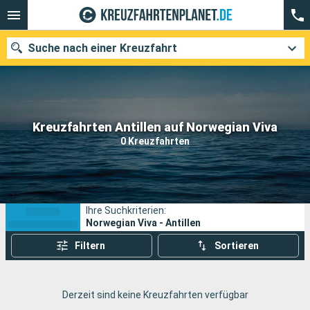
Suche nach einer Kreuzfahrt
Unsere Ziele
Kreuzfahrten Antillen auf Norwegian Viva
0 Kreuzfahrten
Abfahrtsmonat
Häfen
Reedereien
Ihre Suchkriterien:
Suchen
Norwegian Viva - Antillen
Filtern
Sortieren
Derzeit sind keine Kreuzfahrten verfügbar