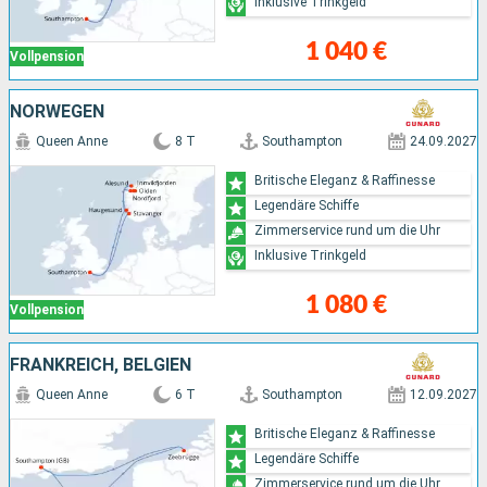
Inklusive Trinkgeld
1 040 €
Vollpension
NORWEGEN
Queen Anne
8 T
Southampton
24.09.2027
Britische Eleganz & Raffinesse
Legendäre Schiffe
Zimmerservice rund um die Uhr
Inklusive Trinkgeld
1 080 €
Vollpension
FRANKREICH, BELGIEN
Queen Anne
6 T
Southampton
12.09.2027
Britische Eleganz & Raffinesse
Legendäre Schiffe
Zimmerservice rund um die Uhr