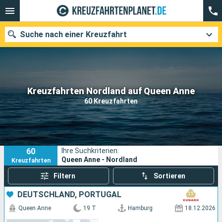
Suche nach einer Kreuzfahrt
Unsere Ziele
Kreuzfahrten Nordland auf Queen Anne
60 Kreuzfahrten
Abfahrtsmonat
Häfen
Reedereien
60
Ihre Suchkriterien:
Suchen
Queen Anne - Nordland
Kreuzfahrten
Filtern
Sortieren
DEUTSCHLAND, PORTUGAL
Queen Anne
19 T
Hamburg
18.12.2026