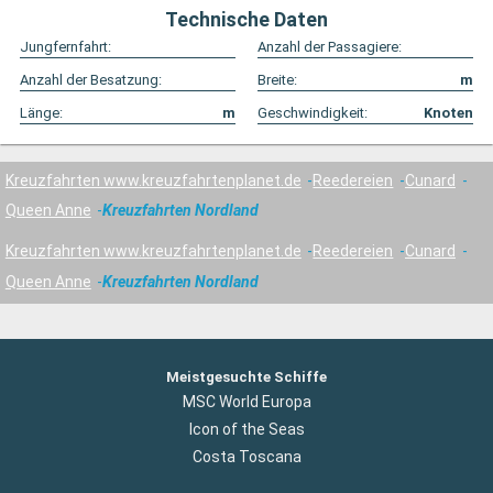
Technische Daten
Jungfernfahrt:
Anzahl der Passagiere:
Anzahl der Besatzung:
Breite:
m
Länge:
m
Geschwindigkeit:
Knoten
Kreuzfahrten www.kreuzfahrtenplanet.de
Reedereien
Cunard
Queen Anne
Kreuzfahrten Nordland
Kreuzfahrten www.kreuzfahrtenplanet.de
Reedereien
Cunard
Queen Anne
Kreuzfahrten Nordland
Meistgesuchte Schiffe
MSC World Europa
Icon of the Seas
Costa Toscana