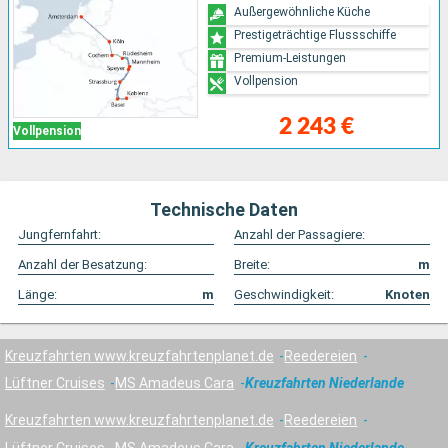
Außergewöhnliche Küche
Prestigeträchtige Flussschiffe
Premium-Leistungen
Vollpension
2 243 €
Vollpension
Technische Daten
Jungfernfahrt:
Anzahl der Passagiere:
Anzahl der Besatzung:
Breite:
m
Länge:
m
Geschwindigkeit:
Knoten
Kreuzfahrten www.kreuzfahrtenplanet.de
Reedereien
Lüftner Cruises
MS Amadeus Cara
Kreuzfahrten Niederlande
Kreuzfahrten www.kreuzfahrtenplanet.de
Reedereien
Lüftner Cruises
MS Amadeus Cara
Kreuzfahrten Niederlande