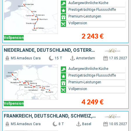
Außergewöhnliche Küche
Prestigeträchtige Flussschiffe
Premium-Leistungen
Vollpension
2 243 €
Vollpension
NIEDERLANDE, DEUTSCHLAND, ÖSTERREICH, SLOWAKEI, UNGARN
MS Amadeus Cara
15 T
Amsterdam
17.05.2027
Außergewöhnliche Küche
Prestigeträchtige Flussschiffe
Premium-Leistungen
Vollpension
4 249 €
Vollpension
FRANKREICH, DEUTSCHLAND, SCHWEIZ, NIEDERLANDE
MS Amadeus Cara
8 T
Basel
10.05.2027