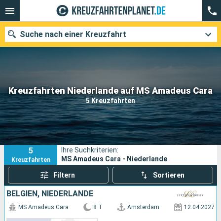
Suche nach einer Kreuzfahrt
Unsere Ziele
Kreuzfahrten Niederlande auf MS Amadeus Cara
5 Kreuzfahrten
Abfahrtsmonat
Häfen
Reedereien
5
Ihre Suchkriterien:
Suchen
MS Amadeus Cara - Niederlande
Kreuzfahrten
Filtern
Sortieren
BELGIEN, NIEDERLANDE
MS Amadeus Cara
8 T
Amsterdam
12.04.2027