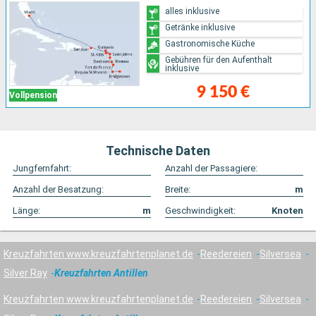
alles inklusive
Getränke inklusive
Gastronomische Küche
Gebühren für den Aufenthalt
inklusive
9 150 €
Vollpension
Technische Daten
Jungfernfahrt:
Anzahl der Passagiere:
Anzahl der Besatzung:
Breite:
m
Länge:
m
Geschwindigkeit:
Knoten
Kreuzfahrten www.kreuzfahrtenplanet.de
Reedereien
Silversea
Silver Ray
Kreuzfahrten Antillen
Kreuzfahrten www.kreuzfahrtenplanet.de
Reedereien
Silversea