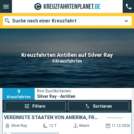
Suche nach einer Kreuzfahrt
Unsere Ziele
Kreuzfahrten Antillen auf Silver Ray
9 Kreuzfahrten
Abfahrtsmonat
Häfen
Reedereien
9
Ihre Suchkriterien:
Suchen
Silver Ray - Antillen
Kreuzfahrten
Filtern
Sortieren
VEREINIGTE STAATEN VON AMERIKA, FRANKREICH, ANTIGUA UND BARBUDA, ANGUILLA, PUERTO RICO
Silver Ray
12 T
Miami
11.12.2026