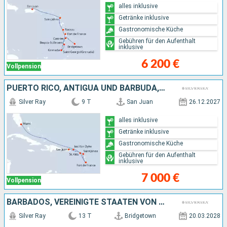
alles inklusive
Getränke inklusive
Gastronomische Küche
Gebühren für den Aufenthalt
inklusive
6 200 €
Vollpension
PUERTO RICO, ANTIGUA UND BARBUDA, VEREINIGTE STAATEN VON AMERIKA
Silver Ray
9 T
San Juan
26.12.2027
alles inklusive
Getränke inklusive
Gastronomische Küche
Gebühren für den Aufenthalt
inklusive
7 000 €
Vollpension
BARBADOS, VEREINIGTE STAATEN VON AMERIKA, DOMINICA, PUERTO RICO, FRANKREICH, SAINT LUCIA, ANTIGUA UND BARBUDA, ST. VINCENT UND DIE GRENADINEN
Silver Ray
13 T
Bridgetown
20.03.2028