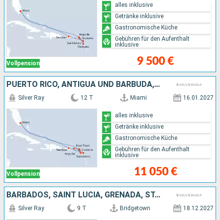
alles inklusive
Getränke inklusive
Gastronomische Küche
Gebühren für den Aufenthalt
inklusive
9 500 €
Vollpension
PUERTO RICO, ANTIGUA UND BARBUDA, FRANKREICH, ANGUILLA, VEREINIGTE STAATEN VON AMERIKA
Silver Ray
12 T
Miami
16.01.2027
alles inklusive
Getränke inklusive
Gastronomische Küche
Gebühren für den Aufenthalt
inklusive
11 050 €
Vollpension
BARBADOS, SAINT LUCIA, GRENADA, ST. VINCENT UND DIE GRENADINEN, DOMINICA, ANTIGUA UND BARBUDA, PUERTO RICO
Silver Ray
9 T
Bridgetown
18.12.2027