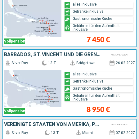
alles inklusive
Getränke inklusive
Gastronomische Küche
Gebühren für den Aufenthalt
inklusive
7 450 €
Vollpension
BARBADOS, ST. VINCENT UND DIE GRENADINEN, GRENADA, SAINT LUCIA, ANTIGUA UND BARBUDA, FRANKREICH, ANGUILLA, VEREINIGTE STAATEN VON AMERIKA
Silver Ray
13 T
Bridgetown
26.02.2027
alles inklusive
Getränke inklusive
Gastronomische Küche
Gebühren für den Aufenthalt
inklusive
8 950 €
Vollpension
VEREINIGTE STAATEN VON AMERIKA, PUERTO RICO, ANTIGUA UND BARBUDA, FRANKREICH, DOMINICA, ST. VINCENT UND DIE GRENADINEN, BARBADOS
Silver Ray
13 T
Miami
07.02.2027