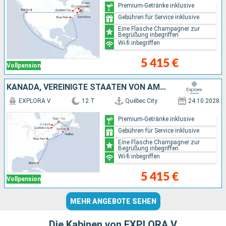
Premium-Getränke inklusive
Gebühren für Service inklusive
Eine Flasche Champagner zur
Begrüßung inbegriffen
Wi-fi inbegriffen
5 415 €
Vollpension
KANADA, VEREINIGTE STAATEN VON AMERIKA
EXPLORA V
12 T
Québec City
24.10.2028
Premium-Getränke inklusive
Gebühren für Service inklusive
Eine Flasche Champagner zur
Begrüßung inbegriffen
Wi-fi inbegriffen
5 415 €
Vollpension
MEHR ANGEBOTE SEHEN
Die Kabinen von EXPLORA V