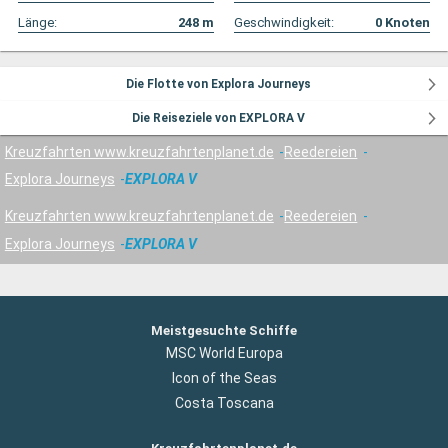
Länge:
248
m
Geschwindigkeit:
0
Knoten
Die Flotte von Explora Journeys
Die Reiseziele von EXPLORA V
Kreuzfahrten www.kreuzfahrtenplanet.de
Reedereien
Explora Journeys
EXPLORA V
Kreuzfahrten www.kreuzfahrtenplanet.de
Reedereien
Explora Journeys
EXPLORA V
Meistgesuchte Schiffe
MSC World Europa
Icon of the Seas
Costa Toscana