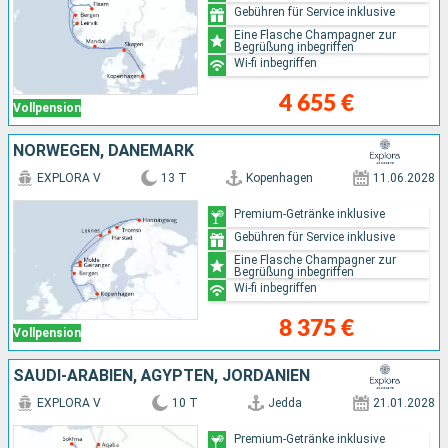
Gebühren für Service inklusive
Eine Flasche Champagner zur
Begrüßung inbegriffen
Wi-fi inbegriffen
4 655 €
Vollpension
NORWEGEN, DÄNEMARK
EXPLORA V
13 T
Kopenhagen
11.06.2028
Premium-Getränke inklusive
Gebühren für Service inklusive
Eine Flasche Champagner zur
Begrüßung inbegriffen
Wi-fi inbegriffen
8 375 €
Vollpension
SAUDI-ARABIEN, ÄGYPTEN, JORDANIEN
EXPLORA V
10 T
Jedda
21.01.2028
Premium-Getränke inklusive