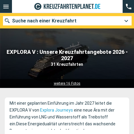
Suche nach einer Kreuzfahrt
EXPLORA V : Unsere Kreuzfahrtangebote 2026 -
Unsere Ziele
2027
31 Kreuzfahrten
Abfahrtsmonat
Häfen
Reedereien
weitere 16 Fotos
Suchen
Mit einer geplanten Einführung im Jahr 2027 leitet die
EXPLORA V von
Explora Journeys
eine neue Ära mit der
Einführung von LNG und Wasserstoff als Treibstoff
ein.Diese Energiedualität unterstreicht das wachsende
Bewusstsein angesichts der klimatischen