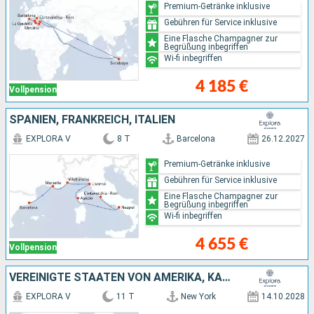
Premium-Getränke inklusive
Gebühren für Service inklusive
Eine Flasche Champagner zur
Begrüßung inbegriffen
Wi-fi inbegriffen
4 185 €
Vollpension
SPANIEN, FRANKREICH, ITALIEN
EXPLORA V
8 T
Barcelona
26.12.2027
Premium-Getränke inklusive
Gebühren für Service inklusive
Eine Flasche Champagner zur
Begrüßung inbegriffen
Wi-fi inbegriffen
4 655 €
Vollpension
VEREINIGTE STAATEN VON AMERIKA, KANADA
EXPLORA V
11 T
New York
14.10.2028