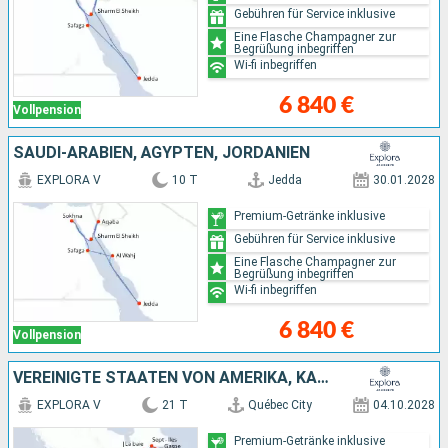
Gebühren für Service inklusive
Eine Flasche Champagner zur
Begrüßung inbegriffen
Wi-fi inbegriffen
6 840 €
Vollpension
SAUDI-ARABIEN, ÄGYPTEN, JORDANIEN
EXPLORA V
10 T
Jedda
30.01.2028
Premium-Getränke inklusive
Gebühren für Service inklusive
Eine Flasche Champagner zur
Begrüßung inbegriffen
Wi-fi inbegriffen
6 840 €
Vollpension
VEREINIGTE STAATEN VON AMERIKA, KANADA
EXPLORA V
21 T
Québec City
04.10.2028
Premium-Getränke inklusive