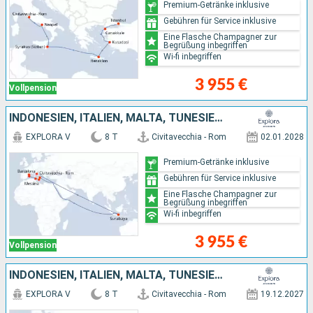
Premium-Getränke inklusive
Gebühren für Service inklusive
Eine Flasche Champagner zur
Begrüßung inbegriffen
Wi-fi inbegriffen
3 955 €
Vollpension
INDONESIEN, ITALIEN, MALTA, TUNESIEN, SPANIEN
EXPLORA V
8 T
Civitavecchia - Rom
02.01.2028
Premium-Getränke inklusive
Gebühren für Service inklusive
Eine Flasche Champagner zur
Begrüßung inbegriffen
Wi-fi inbegriffen
3 955 €
Vollpension
INDONESIEN, ITALIEN, MALTA, TUNESIEN, SPANIEN
EXPLORA V
8 T
Civitavecchia - Rom
19.12.2027