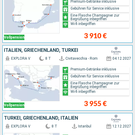
Premium-Getränke inklusive
Gebühren für Service inklusive
Eine Flasche Champagner zur
Begrüßung inbegriffen
Wi-fi inbegriffen
3 910 €
Vollpension
ITALIEN, GRIECHENLAND, TÜRKEI
EXPLORA V
8 T
Civitavecchia - Rom
04.12.2027
Premium-Getränke inklusive
Gebühren für Service inklusive
Eine Flasche Champagner zur
Begrüßung inbegriffen
Wi-fi inbegriffen
3 955 €
Vollpension
TÜRKEI, GRIECHENLAND, ITALIEN
EXPLORA V
8 T
Istanbul
12.12.2027