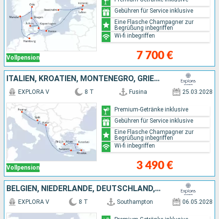
Gebühren für Service inklusive
Eine Flasche Champagner zur
Begrüßung inbegriffen
Wi-fi inbegriffen
7 700 €
Vollpension
ITALIEN, KROATIEN, MONTENEGRO, GRIECHENLAND, TÜRKEI
EXPLORA V
8 T
Fusina
25.03.2028
Premium-Getränke inklusive
Gebühren für Service inklusive
Eine Flasche Champagner zur
Begrüßung inbegriffen
Wi-fi inbegriffen
3 490 €
Vollpension
BELGIEN, NIEDERLANDE, DEUTSCHLAND, DÄNEMARK
EXPLORA V
8 T
Southampton
06.05.2028