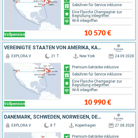
Gebühren für Service inklusive
Eine Flasche Champagner zur
Begrüßung inbegriffen
Wi-fi inbegriffen
10 570 €
Vollpension
VEREINIGTE STAATEN VON AMERIKA, KANADA
EXPLORA V
21 T
New York
24.09.2028
Premium-Getränke inklusive
Gebühren für Service inklusive
Eine Flasche Champagner zur
Begrüßung inbegriffen
Wi-fi inbegriffen
10 990 €
Vollpension
DÄNEMARK, SCHWEDEN, NORWEGEN, DEUTSCHLAND
EXPLORA V
8 T
Kopenhagen
27.08.2028
Premium-Getränke inklusive