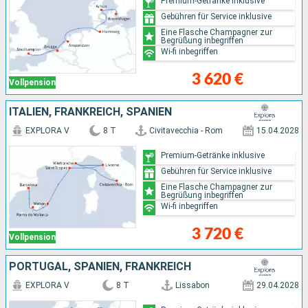
Premium-Getränke inklusive
Gebühren für Service inklusive
Eine Flasche Champagner zur
Begrüßung inbegriffen
Wi-fi inbegriffen
3 620 €
Vollpension
ITALIEN, FRANKREICH, SPANIEN
EXPLORA V
8 T
Civitavecchia - Rom
15.04.2028
Premium-Getränke inklusive
Gebühren für Service inklusive
Eine Flasche Champagner zur
Begrüßung inbegriffen
Wi-fi inbegriffen
3 720 €
Vollpension
PORTUGAL, SPANIEN, FRANKREICH
EXPLORA V
8 T
Lissabon
29.04.2028