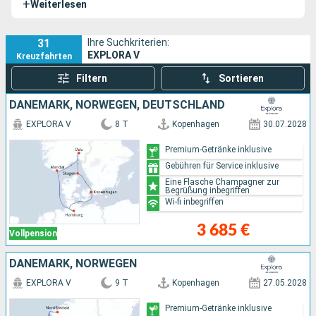
+
Weiterlesen
Herausforderungen.Durch die Kombination von LNG und
Wasserstoff strebt die EXPLORA V danach, die
Luxuskreuzfahrt neu zu definieren und gleichzeitig die
31
Ihre Suchkriterien:
EXPLORA V
Kreuzfahrten
Auswirkungen auf die Umwelt zu minimieren.
Filtern
Sortieren
DÄNEMARK, NORWEGEN, DEUTSCHLAND
EXPLORA V
8 T
Kopenhagen
30.07.2028
Premium-Getränke inklusive
Gebühren für Service inklusive
Eine Flasche Champagner zur
Begrüßung inbegriffen
Wi-fi inbegriffen
3 685 €
Vollpension
DÄNEMARK, NORWEGEN
EXPLORA V
9 T
Kopenhagen
27.05.2028
Premium-Getränke inklusive