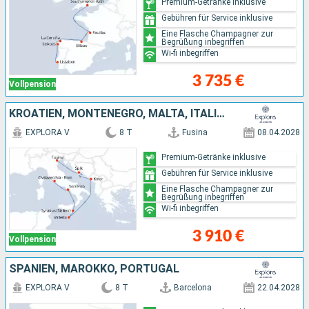
Premium-Getränke inklusive
Gebühren für Service inklusive
Eine Flasche Champagner zur
Begrüßung inbegriffen
Wi-fi inbegriffen
3 735 €
Vollpension
KROATIEN, MONTENEGRO, MALTA, ITALIEN
EXPLORA V
8 T
Fusina
08.04.2028
Premium-Getränke inklusive
Gebühren für Service inklusive
Eine Flasche Champagner zur
Begrüßung inbegriffen
Wi-fi inbegriffen
3 910 €
Vollpension
SPANIEN, MAROKKO, PORTUGAL
EXPLORA V
8 T
Barcelona
22.04.2028