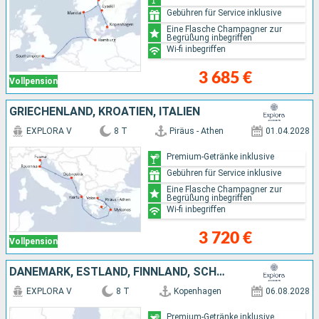
Gebühren für Service inklusive
Eine Flasche Champagner zur
Begrüßung inbegriffen
Wi-fi inbegriffen
3 685 €
Vollpension
GRIECHENLAND, KROATIEN, ITALIEN
EXPLORA V
8 T
Piräus - Athen
01.04.2028
Premium-Getränke inklusive
Gebühren für Service inklusive
Eine Flasche Champagner zur
Begrüßung inbegriffen
Wi-fi inbegriffen
3 720 €
Vollpension
DÄNEMARK, ESTLAND, FINNLAND, SCHWEDEN
EXPLORA V
8 T
Kopenhagen
06.08.2028
Premium-Getränke inklusive