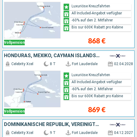
Luxuriöse Kreuzfahrten
All Included-Angebot verfügbar
-60% auf den 2. Mitfahrer
Bis sur 600€ Rabatt pro Kabine
868 €
Vollpension
HONDURAS, MEXIKO, CAYMAN ISLANDS, VEREINIGTE STAATEN VON AMERIKA
Celebrity Xcel
8 T
Fort Lauderdale
02.04.2028
Luxuriöse Kreuzfahrten
All Included-Angebot verfügbar
-60% auf den 2. Mitfahrer
Bis sur 600€ Rabatt pro Kabine
869 €
Vollpension
DOMINIKANISCHE REPUBLIK, VEREINIGTE STAATEN VON AMERIKA, ANTIGUA UND BARBUDA
Celebrity Xcel
9 T
Fort Lauderdale
04.12.2027