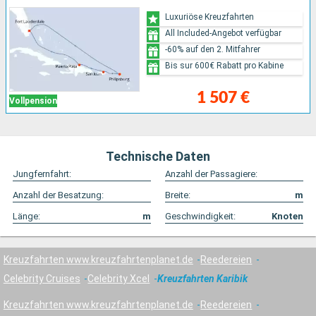
Luxuriöse Kreuzfahrten
All Included-Angebot verfügbar
-60% auf den 2. Mitfahrer
Bis sur 600€ Rabatt pro Kabine
1 507 €
Vollpension
Technische Daten
Jungfernfahrt:
Anzahl der Passagiere:
Anzahl der Besatzung:
Breite:
m
Länge:
m
Geschwindigkeit:
Knoten
Kreuzfahrten www.kreuzfahrtenplanet.de
Reedereien
Celebrity Cruises
Celebrity Xcel
Kreuzfahrten Karibik
Kreuzfahrten www.kreuzfahrtenplanet.de
Reedereien