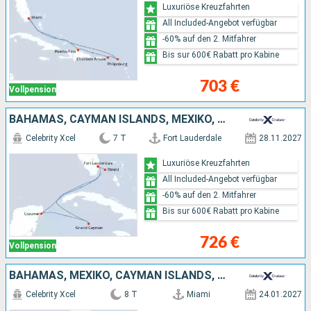
Luxuriöse Kreuzfahrten
All Included-Angebot verfügbar
-60% auf den 2. Mitfahrer
Bis sur 600€ Rabatt pro Kabine
703 €
Vollpension
BAHAMAS, CAYMAN ISLANDS, MEXIKO, VEREINIGTE STAATEN VON AMERIKA
Celebrity Xcel
7 T
Fort Lauderdale
28.11.2027
Luxuriöse Kreuzfahrten
All Included-Angebot verfügbar
-60% auf den 2. Mitfahrer
Bis sur 600€ Rabatt pro Kabine
726 €
Vollpension
BAHAMAS, MEXIKO, CAYMAN ISLANDS, VEREINIGTE STAATEN VON AMERIKA
Celebrity Xcel
8 T
Miami
24.01.2027