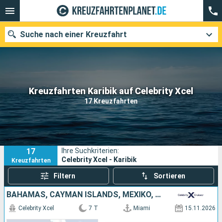
Suche nach einer Kreuzfahrt
Unsere Ziele
Kreuzfahrten Karibik auf Celebrity Xcel
17 Kreuzfahrten
Abfahrtsmonat
Häfen
Reedereien
17
Ihre Suchkriterien:
Suchen
Celebrity Xcel - Karibik
Kreuzfahrten
Filtern
Sortieren
BAHAMAS, CAYMAN ISLANDS, MEXIKO, VEREINIGTE STAATEN VON AMERIKA
Celebrity Xcel
7 T
Miami
15.11.2026