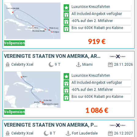
Luxuriöse Kreuzfahrten
All Included-Angebot verfügbar
-60% auf den 2. Mitfahrer
Bis sur 600€ Rabatt pro Kabine
919 €
Vollpension
VEREINIGTE STAATEN VON AMERIKA, ARUBA
Celebrity Xcel
9 T
Miami
28.11.2026
Luxuriöse Kreuzfahrten
All Included-Angebot verfügbar
-60% auf den 2. Mitfahrer
Bis sur 600€ Rabatt pro Kabine
1 086 €
Vollpension
VEREINIGTE STAATEN VON AMERIKA, PUERTO RICO, DOMINIKANISCHE REPUBLIK
Celebrity Xcel
8 T
Fort Lauderdale
26.12.2027