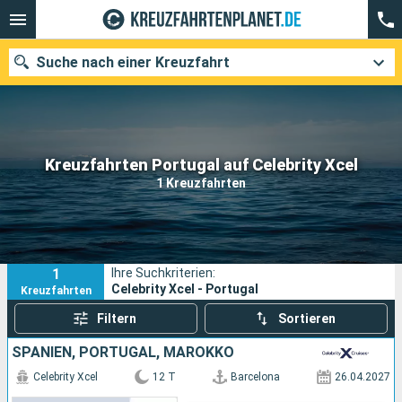
Suche nach einer Kreuzfahrt
Unsere Ziele
Kreuzfahrten Portugal auf Celebrity Xcel
1 Kreuzfahrten
Abfahrtsmonat
Häfen
Reedereien
1
Ihre Suchkriterien:
Suchen
Celebrity Xcel - Portugal
Kreuzfahrten
Filtern
Sortieren
SPANIEN, PORTUGAL, MAROKKO
Celebrity Xcel
12 T
Barcelona
26.04.2027