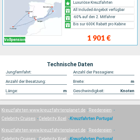
Luxuriöse Kreuzfahrten
All Included-Angebot verfügbar
-60% auf den 2. Mitfahrer
Bis sur 600€ Rabatt pro Kabine
1 901 €
Vollpension
Technische Daten
Jungfernfahrt:
Anzahl der Passagiere:
Anzahl der Besatzung:
Breite:
m
Länge:
m
Geschwindigkeit:
Knoten
Kreuzfahrten www.kreuzfahrtenplanet.de
Reedereien
Celebrity Cruises
Celebrity Xcel
Kreuzfahrten Portugal
Kreuzfahrten www.kreuzfahrtenplanet.de
Reedereien
Celebrity Cruises
Celebrity Xcel
Kreuzfahrten Portugal