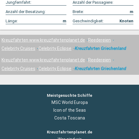
Jungfernfahrt:
Anzahl der Passagiere:
Anzahl der Besatzung:
Breite:
m
Länge:
m
Geschwindigkeit:
Knoten
Kreuzfahrten www.kreuzfahrtenplanet.de
Reedereien
Celebrity Cruises
Celebrity Eclipse
Kreuzfahrten Griechenland
Kreuzfahrten www.kreuzfahrtenplanet.de
Reedereien
Celebrity Cruises
Celebrity Eclipse
Kreuzfahrten Griechenland
Meistgesuchte Schiffe
MSC World Europa
Icon of the Seas
Costa Toscana
Kreuzfahrtenplanet.de