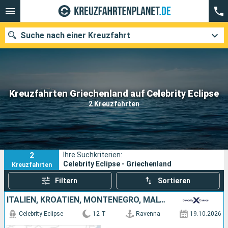
Suche nach einer Kreuzfahrt
Unsere Ziele
Kreuzfahrten Griechenland auf Celebrity Eclipse
2 Kreuzfahrten
Abfahrtsmonat
Häfen
Reedereien
2
Ihre Suchkriterien:
Suchen
Celebrity Eclipse - Griechenland
Kreuzfahrten
Filtern
Sortieren
ITALIEN, KROATIEN, MONTENEGRO, MALTA, GRIECHENLAND
Celebrity Eclipse
12 T
Ravenna
19.10.2026