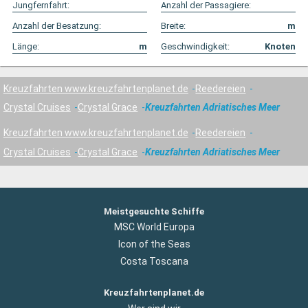
Jungfernfahrt:
Anzahl der Passagiere:
Anzahl der Besatzung:
Breite:
m
Länge:
m
Geschwindigkeit:
Knoten
Kreuzfahrten www.kreuzfahrtenplanet.de
Reedereien
Crystal Cruises
Crystal Grace
Kreuzfahrten Adriatisches Meer
Kreuzfahrten www.kreuzfahrtenplanet.de
Reedereien
Crystal Cruises
Crystal Grace
Kreuzfahrten Adriatisches Meer
Meistgesuchte Schiffe
MSC World Europa
Icon of the Seas
Costa Toscana
Kreuzfahrtenplanet.de