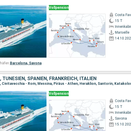
Vollpension
Costa Fa
15 T
Innenkabi
Marseille
14.10.20
häfen:
Barcelona,
Savona
 TUNESIEN, SPANIEN, FRANKREICH, ITALIEN
Vollpension
Costa Fa
15 T
Innenkabi
Savona
15.10.20