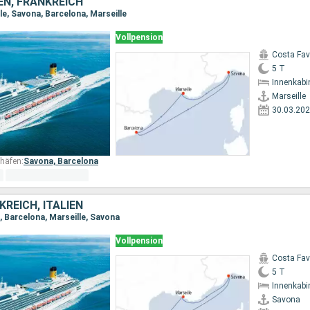
IEN, FRANKREICH
le, Savona, Barcelona, Marseille
Vollpension
Costa Fa
5 T
Innenkabi
Marseille
30.03.20
häfen:
Savona,
Barcelona
KREICH, ITALIEN
, Barcelona, Marseille, Savona
Vollpension
Costa Fa
5 T
Innenkabi
Savona