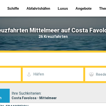
Schiffe
Abfahrtshäfen
Luxus
Angebote
The
euzfahrten Mittelmeer auf Costa Favol
26 Kreuzfahrten
Häfen
Reede
Ihre Suchkriterien:
n
Costa Favolosa - Mittelmeer