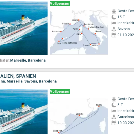
Vollpension
Costa Fa
15 T
Innenkabi
Savona
01.10.20
häfen:
Marseille,
Barcelona
TALIEN, SPANIEN
ona, Marseille, Savona, Barcelona
Vollpension
Costa Fa
5 T
Innenkabi
Barcelona
19.03.20