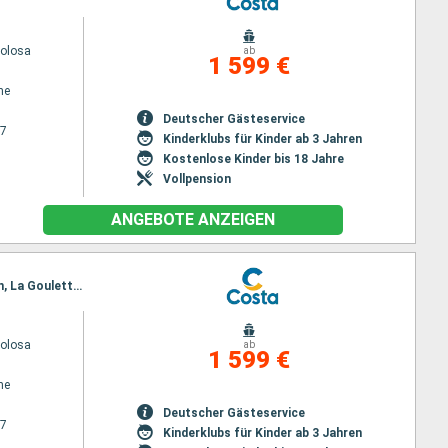
volosa
ab
1 599 €
ne
Deutscher Gästeservice
27
Kinderklubs für Kinder ab 3 Jahren
Kostenlose Kinder bis 18 Jahre
Vollpension
ANGEBOTE ANZEIGEN
Reiseroute : Savona, Civitavecchia - Rom, Messina, Piräus - Athen, Heraklion, Santorin, Katakolon, La Goulette, Palma de Mallorca, Barcelona, Marseille, Savona
volosa
ab
1 599 €
ne
Deutscher Gästeservice
27
Kinderklubs für Kinder ab 3 Jahren