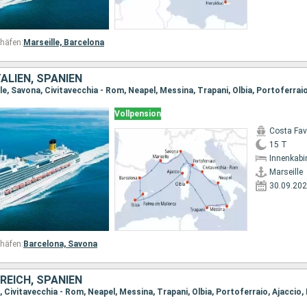
häfen:
Marseille,
Barcelona
TALIEN, SPANIEN
Vollpension
Costa Fa
15 T
Innenkabi
Marseille
30.09.20
häfen:
Barcelona,
Savona
KREICH, SPANIEN