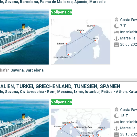
le, Savona, Barcelona, Palma de Mallorca, Ajaccio, Marseille
Vollpension
Costa Fa
7 T
Innenkabi
Marseille
20.03.20
häfen:
Savona,
Barcelona
TALIEN, TÜRKEI, GRIECHENLAND, TUNESIEN, SPANIEN
Vollpension
Costa Fa
15 T
Innenkabi
Marseille
28.10.20