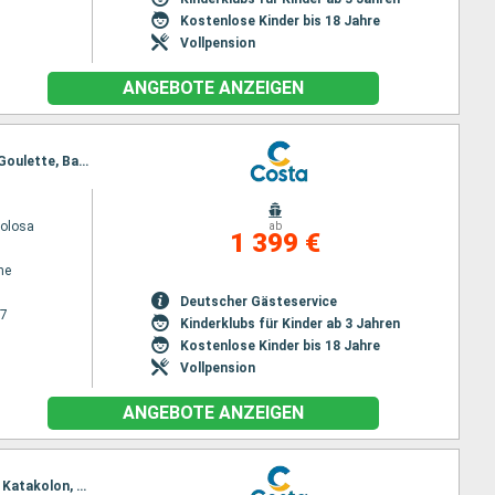
Kostenlose Kinder bis 18 Jahre
Vollpension
ANGEBOTE ANZEIGEN
Reiseroute : Savona, Civitavecchia - Rom, Messina, Izmir, Istanbul, Piräus - Athen, Katakolon, La Goulette, Barcelona, Marseille, Savona
volosa
ab
1 399 €
ne
Deutscher Gästeservice
27
Kinderklubs für Kinder ab 3 Jahren
Kostenlose Kinder bis 18 Jahre
Vollpension
ANGEBOTE ANZEIGEN
Reiseroute : Marseille, Savona, Civitavecchia - Rom, Messina, Piräus - Athen, Heraklion, Santorin, Katakolon, La Goulette, Palma de Mallorca, Barcelona, Marseille