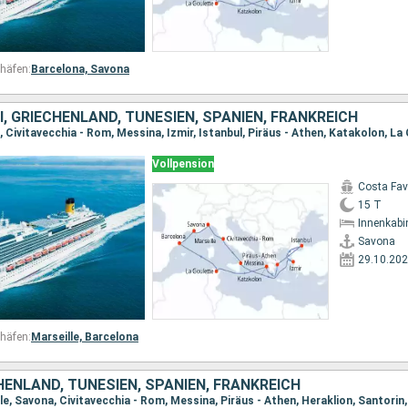
häfen:
Barcelona,
Savona
EI, GRIECHENLAND, TUNESIEN, SPANIEN, FRANKREICH
Vollpension
Costa Fa
15 T
Innenkabi
Savona
29.10.20
häfen:
Marseille,
Barcelona
CHENLAND, TUNESIEN, SPANIEN, FRANKREICH