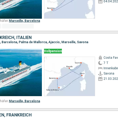
04.04.20
häfen:
Marseille,
Barcelona
KREICH, ITALIEN
, Barcelona, Palma de Mallorca, Ajaccio, Marseille, Savona
Vollpension
Costa Fa
7 T
Innenkabi
Savona
21.03.20
häfen:
Marseille,
Barcelona
IEN, FRANKREICH