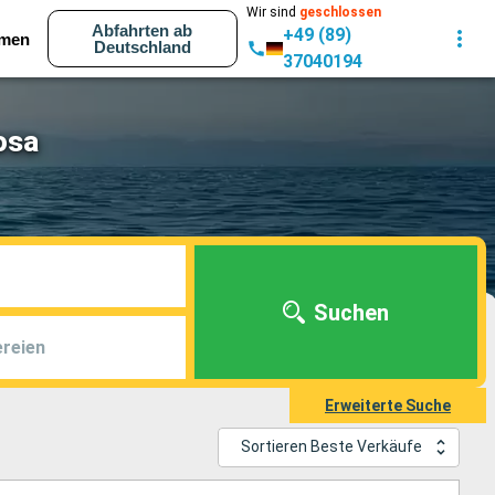
Wir sind
geschlossen
Abfahrten ab
+49 (89)
men
Deutschland
37040194
osa
Suchen
reien
Erweiterte Suche
Sortieren Beste Verkäufe