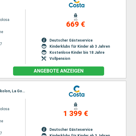
volosa
ab
669 €
ne
Deutscher Gästeservice
27
Kinderklubs für Kinder ab 3 Jahren
Kostenlose Kinder bis 18 Jahre
Vollpension
ANGEBOTE ANZEIGEN
Reiseroute : Marseille, Savona, Civitavecchia - Rom, Messina, Izmir, Istanbul, Piräus - Athen, Katakolon, La Goulette, Barcelona, Marseille
volosa
ab
1 399 €
ne
Deutscher Gästeservice
27
Kinderklubs für Kinder ab 3 Jahren