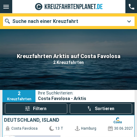
Suche nach einer Kreuzfahrt
Unsere Ziele
Kreuzfahrten Arktis auf Costa Favolosa
2 Kreuzfahrten
Abfahrtsmonat
Häfen
Reedereien
2
Ihre Suchkriterien:
Suchen
Costa Favolosa - Arktis
Kreuzfahrten
Filtern
Sortieren
DEUTSCHLAND, ISLAND
Costa Favolosa
13 T
Hamburg
30.06.2027