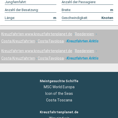
Jungfernfahrt:
Anzahl der Passagiere:
Anzahl der Besatzung:
Breite:
m
Länge:
m
Geschwindigkeit:
Knoten
Kreuzfahrten www.kreuzfahrtenplanet.de
Reedereien
Costa Kreuzfahrten
Costa Favolosa
Kreuzfahrten Arktis
Kreuzfahrten www.kreuzfahrtenplanet.de
Reedereien
Costa Kreuzfahrten
Costa Favolosa
Kreuzfahrten Arktis
Meistgesuchte Schiffe
MSC World Europa
Icon of the Seas
Costa Toscana
Kreuzfahrtenplanet.de