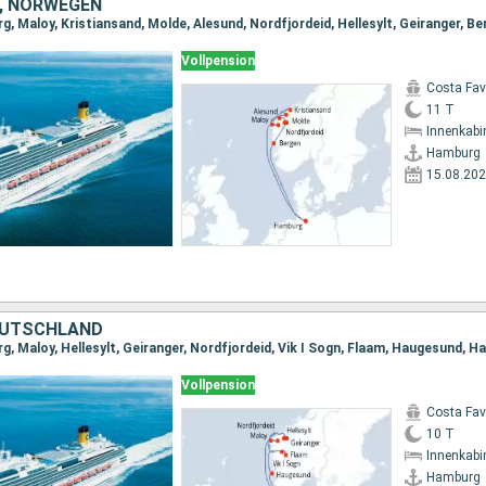
, NORWEGEN
g, Maloy, Kristiansand, Molde, Alesund, Nordfjordeid, Hellesylt, Geiranger, B
Vollpension
Costa Fa
11 T
Innenkabi
Hamburg
15.08.20
EUTSCHLAND
g, Maloy, Hellesylt, Geiranger, Nordfjordeid, Vik I Sogn, Flaam, Haugesund, 
Vollpension
Costa Fa
10 T
Innenkabi
Hamburg