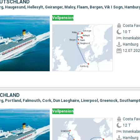
EUTSCHLAND
g, Haugesund, Hellesylt, Geiranger, Maloy, Flaam, Bergen, Vik I Sogn, Hambur
Vollpension
Costa Fa
10 T
Innenkabi
Hamburg
12.07.20
SCHLAND
g, Portland, Falmouth, Cork, Dun Laoghaire, Liverpool, Greenock, Southam
Vollpension
Costa Fa
12 T
Innenkabi
Hamburg