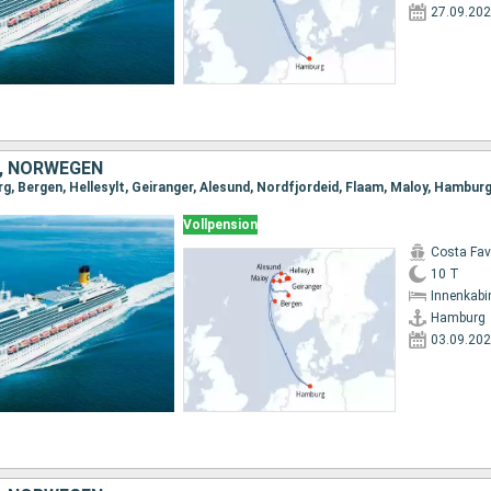
27.09.20
, NORWEGEN
g, Bergen, Hellesylt, Geiranger, Alesund, Nordfjordeid, Flaam, Maloy, Hambur
Vollpension
Costa Fa
10 T
Innenkabi
Hamburg
03.09.20