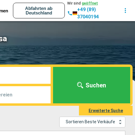
Wir sind
geöffnet
Abfahrten ab
+49 (89)
men
Deutschland
37040194
sa
Suchen
reien
Erweiterte Suche
Sortieren Beste Verkäufe