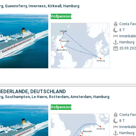
g, Queensferry, Inverness, Kirkwall, Hamburg
Vollpension
Costa Fa
8 T
Innenkabi
Hamburg
20.09.20
NIEDERLANDE, DEUTSCHLAND
rg, Southampton, Le Havre, Rotterdam, Amsterdam, Hamburg
Vollpension
Costa Fa
8 T
Innenkabi
Hamburg