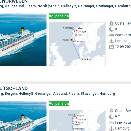
, NORWEGEN
g, Haugesund, Flaam, Nordfjordeid, Hellesylt, Geiranger, Stavanger, Hamburg
Vollpension
Costa Fa
9 T
Innenkabi
Hamburg
12.09.20
EUTSCHLAND
g, Bergen, Hellesylt, Geiranger, Alesund, Flaam, Stavanger, Hamburg
Vollpension
Costa Fa
9 T
Innenkabi
Hamburg