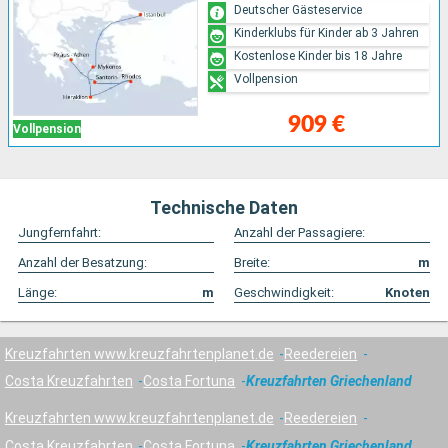
Deutscher Gästeservice
Kinderklubs für Kinder ab 3 Jahren
Kostenlose Kinder bis 18 Jahre
Vollpension
909 €
Vollpension
Technische Daten
Jungfernfahrt:
Anzahl der Passagiere:
Anzahl der Besatzung:
Breite:
m
Länge:
m
Geschwindigkeit:
Knoten
Kreuzfahrten www.kreuzfahrtenplanet.de
Reedereien
Costa Kreuzfahrten
Costa Fortuna
Kreuzfahrten Griechenland
Kreuzfahrten www.kreuzfahrtenplanet.de
Reedereien
Costa Kreuzfahrten
Costa Fortuna
Kreuzfahrten Griechenland