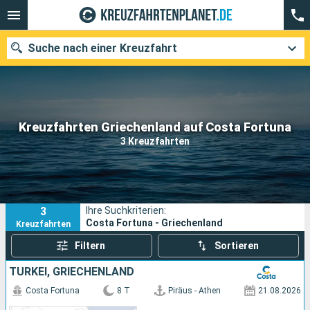
Suche nach einer Kreuzfahrt
Unsere Ziele
Kreuzfahrten Griechenland auf Costa Fortuna
3 Kreuzfahrten
Abfahrtsmonat
Häfen
Reedereien
3
Ihre Suchkriterien:
Suchen
Costa Fortuna - Griechenland
Kreuzfahrten
Filtern
Sortieren
TÜRKEI, GRIECHENLAND
Costa Fortuna
8 T
Piräus - Athen
21.08.2026