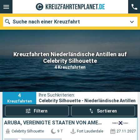
Suche nach einer Kreuzfahrt
Kreuzfahrten Niederländische Antillen auf
Unsere Ziele
Celebrity Silhouette
4 Kreuzfahrten
Abfahrtsmonat
Häfen
Reedereien
4
Ihre Suchkriterien:
Suchen
Celebrity Silhouette - Niederländische Antillen
Kreuzfahrten
Filtern
Sortieren
ARUBA, VEREINIGTE STAATEN VON AMERIKA
Celebrity Silhouette
9 T
Fort Lauderdale
27.11.2027