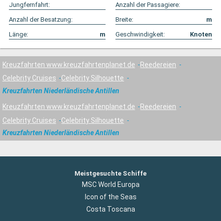
Jungfernfahrt:
Anzahl der Passagiere:
Anzahl der Besatzung:
Breite:
m
Länge:
m
Geschwindigkeit:
Knoten
Kreuzfahrten www.kreuzfahrtenplanet.de
Reedereien
Celebrity Cruises
Celebrity Silhouette
Kreuzfahrten Niederländische Antillen
Kreuzfahrten www.kreuzfahrtenplanet.de
Reedereien
Celebrity Cruises
Celebrity Silhouette
Kreuzfahrten Niederländische Antillen
Meistgesuchte Schiffe
MSC World Europa
Icon of the Seas
Costa Toscana