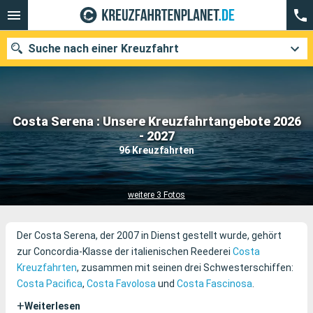
Suche nach einer Kreuzfahrt
Costa Serena : Unsere Kreuzfahrtangebote 2026
Unsere Ziele
- 2027
96 Kreuzfahrten
Abfahrtsmonat
Häfen
Reedereien
weitere 3 Fotos
Suchen
Der Costa Serena, der 2007 in Dienst gestellt wurde, gehört
zur Concordia-Klasse der italienischen Reederei
Costa
Kreuzfahrten
, zusammen mit seinen drei Schwesterschiffen:
Costa Pacifica
,
Costa Favolosa
und
Costa Fascinosa
.
+
Weiterlesen