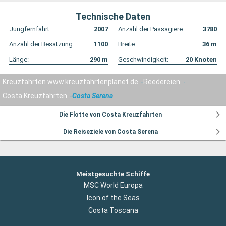
Technische Daten
Jungfernfahrt:
2007
Anzahl der Passagiere:
3780
Anzahl der Besatzung:
1100
Breite:
36
m
Länge:
290
m
Geschwindigkeit:
20
Knoten
Kreuzfahrten www.kreuzfahrtenplanet.de
Reedereien
Costa Kreuzfahrten
Costa Serena
Die Flotte von Costa Kreuzfahrten
Die Reiseziele von Costa Serena
Meistgesuchte Schiffe
MSC World Europa
Icon of the Seas
Costa Toscana