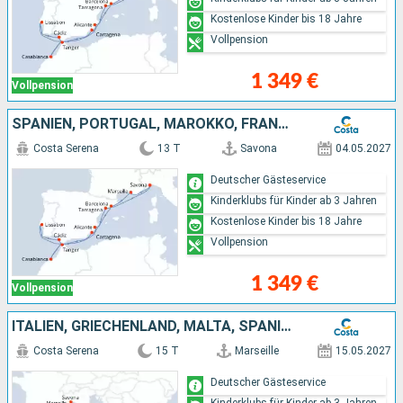
Kostenlose Kinder bis 18 Jahre
Vollpension
1 349 €
Vollpension
SPANIEN, PORTUGAL, MAROKKO, FRANKREICH, ITALIEN
Costa Serena
13 T
Savona
04.05.2027
Deutscher Gästeservice
Kinderklubs für Kinder ab 3 Jahren
Kostenlose Kinder bis 18 Jahre
Vollpension
1 349 €
Vollpension
ITALIEN, GRIECHENLAND, MALTA, SPANIEN, FRANKREICH
Costa Serena
15 T
Marseille
15.05.2027
Deutscher Gästeservice