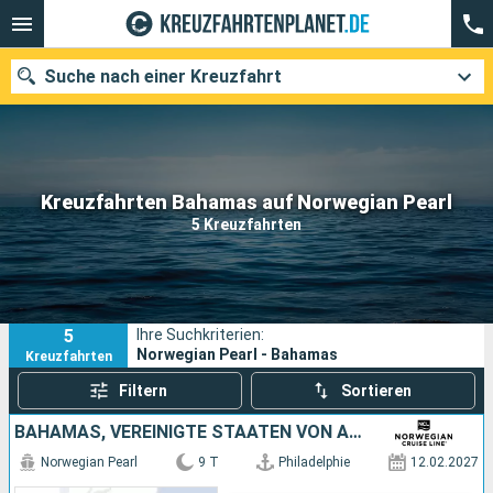
Suche nach einer Kreuzfahrt
Unsere Ziele
Kreuzfahrten Bahamas auf Norwegian Pearl
5 Kreuzfahrten
Abfahrtsmonat
Häfen
Reedereien
5
Ihre Suchkriterien:
Suchen
Norwegian Pearl - Bahamas
Kreuzfahrten
Filtern
Sortieren
BAHAMAS, VEREINIGTE STAATEN VON AMERIKA
Norwegian Pearl
9 T
Philadelphie
12.02.2027