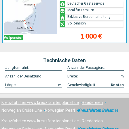
Deutscher Gästeservice
Ideal für Familien
Exklusive Bordunterhaltung
Vollpension
1 000 €
Vollpension
Technische Daten
Jungfernfahrt:
Anzahl der Passagiere:
Anzahl der Besatzung:
Breite:
m
Länge:
m
Geschwindigkeit:
Knoten
Kreuzfahrten www.kreuzfahrtenplanet.de
Reedereien
Norwegian Cruise Line
Norwegian Pearl
Kreuzfahrten Bahamas
Kreuzfahrten www.kreuzfahrtenplanet.de
Reedereien
Norwegian Cruise Line
Norwegian Pearl
Kreuzfahrten Bahamas