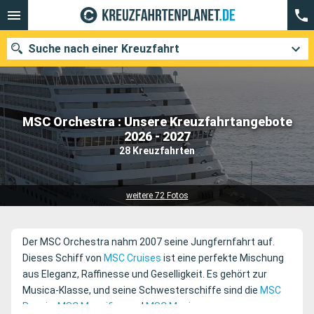
Suche nach einer Kreuzfahrt
MSC Orchestra : Unsere Kreuzfahrtangebote
Unsere Ziele
2026 - 2027
28 Kreuzfahrten
Abfahrtsmonat
Häfen
Reedereien
weitere 72 Fotos
Suchen
Der MSC Orchestra nahm 2007 seine Jungfernfahrt auf.
Dieses Schiff von
MSC Cruises
ist eine perfekte Mischung
aus Eleganz, Raffinesse und Geselligkeit. Es gehört zur
Musica-Klasse, und seine Schwesterschiffe sind die
MSC
Poesia
,
MSC Magnifica
und
MSC Musica
.