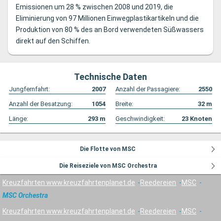
Emissionen um 28 % zwischen 2008 und 2019, die
Eliminierung von 97 Millionen Einwegplastikartikeln und die
Produktion von 80 % des an Bord verwendeten Süßwassers
direkt auf den Schiffen.
Technische Daten
Jungfernfahrt:
2007
Anzahl der Passagiere:
2550
Anzahl der Besatzung:
1054
Breite:
32
m
Länge:
293
m
Geschwindigkeit:
23
Knoten
Die Flotte von MSC
Die Reiseziele von MSC Orchestra
Kreuzfahrten www.kreuzfahrtenplanet.de
Reedereien
MSC
MSC Orchestra
Kreuzfahrten www.kreuzfahrtenplanet.de
Reedereien
MSC