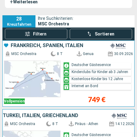
+
Weiterlesen
28
Ihre Suchkriterien:
MSC Orchestra
Kreuzfahrten
Filtern
Sortieren
FRANKREICH, SPANIEN, ITALIEN
MSC Orchestra
8 T
Genua
30.09.2026
Deutscher Gästeservice
Kinderclubs für Kinder ab 3 Jahren
Kostenlose Kinder bis 12 Jahre
Internet an Bord
749 €
Vollpension
TÜRKEI, ITALIEN, GRIECHENLAND
MSC Orchestra
8 T
Piräus - Athen
14.12.2026
Deutscher Gästeservice