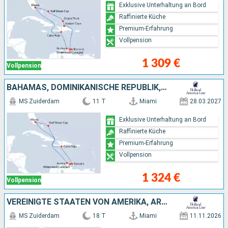
Exklusive Unterhaltung an Bord
Raffinierte Küche
Premium-Erfahrung
Vollpension
1 309 €
Vollpension
BAHAMAS, DOMINIKANISCHE REPUBLIK, ARUBA, VEREINIGTE STAATEN VON AMERIKA
MS Zuiderdam
11 T
Miami
28.03.2027
Exklusive Unterhaltung an Bord
Raffinierte Küche
Premium-Erfahrung
Vollpension
1 324 €
Vollpension
VEREINIGTE STAATEN VON AMERIKA, ARUBA, DOMINIKANISCHE REPUBLIK, BAHAMAS, JAMAIKA, CAYMAN ISLANDS, MEXIKO
MS Zuiderdam
18 T
Miami
11.11.2026