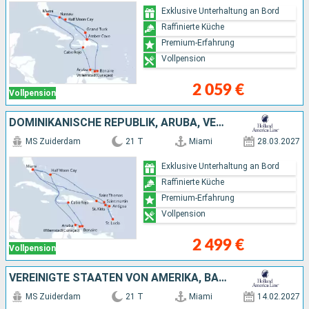
Exklusive Unterhaltung an Bord
Raffinierte Küche
Premium-Erfahrung
Vollpension
2 059 €
Vollpension
DOMINIKANISCHE REPUBLIK, ARUBA, VEREINIGTE STAATEN VON AMERIKA, ANTIGUA UND BARBUDA, SAINT LUCIA, BAHAMAS
MS Zuiderdam
21 T
Miami
28.03.2027
Exklusive Unterhaltung an Bord
Raffinierte Küche
Premium-Erfahrung
Vollpension
2 499 €
Vollpension
VEREINIGTE STAATEN VON AMERIKA, BAHAMAS, PUERTO RICO, ANTIGUA UND BARBUDA, SAINT LUCIA, DOMINICA, BARBADOS, GRENADA, TRINIDAD UND TOBAGO, ARUBA, JAMAIKA
MS Zuiderdam
21 T
Miami
14.02.2027