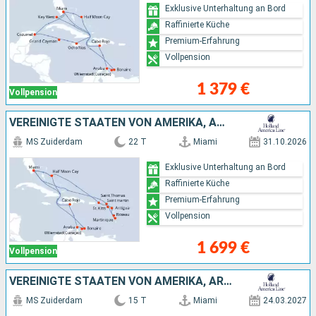
Exklusive Unterhaltung an Bord
Raffinierte Küche
Premium-Erfahrung
Vollpension
1 379 €
Vollpension
VEREINIGTE STAATEN VON AMERIKA, ANTIGUA UND BARBUDA, DOMINICA, ARUBA, DOMINIKANISCHE REPUBLIK, BAHAMAS
MS Zuiderdam
22 T
Miami
31.10.2026
Exklusive Unterhaltung an Bord
Raffinierte Küche
Premium-Erfahrung
Vollpension
1 699 €
Vollpension
VEREINIGTE STAATEN VON AMERIKA, ARUBA, BAHAMAS, DOMINIKANISCHE REPUBLIK
MS Zuiderdam
15 T
Miami
24.03.2027