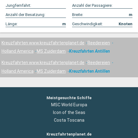
Jungfernfahrt:
Anzahl der Passagiere:
Anzahl der Besatzung:
Breite:
m
Länge:
m
Geschwindigkeit:
Knoten
Kreuzfahrten www.kreuzfahrtenplanet.de
Reedereien
Holland America
MS Zuiderdam
Kreuzfahrten Antillen
Kreuzfahrten www.kreuzfahrtenplanet.de
Reedereien
Holland America
MS Zuiderdam
Kreuzfahrten Antillen
Meistgesuchte Schiffe
MSC World Europa
Icon of the Seas
Costa Toscana
Kreuzfahrtenplanet.de