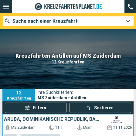
Suche nach einer Kreuzfahrt
Unsere Ziele
Kreuzfahrten Antillen auf MS Zuiderdam
12 Kreuzfahrten
Abfahrtsmonat
Häfen
Reedereien
12
Ihre Suchkriterien:
Suchen
MS Zuiderdam - Antillen
Kreuzfahrten
Filtern
Sortieren
ARUBA, DOMINIKANISCHE REPUBLIK, BAHAMAS, VEREINIGTE STAATEN VON AMERIKA
MS Zuiderdam
11 T
Miami
11.11.2026