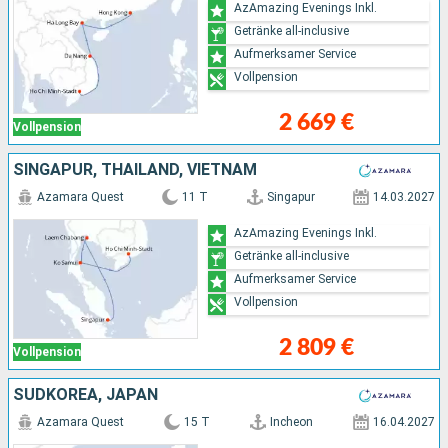
AzAmazing Evenings Inkl.
Getränke all-inclusive
Aufmerksamer Service
Vollpension
2 669 €
Vollpension
SINGAPUR, THAILAND, VIETNAM
Azamara Quest
11 T
Singapur
14.03.2027
AzAmazing Evenings Inkl.
Getränke all-inclusive
Aufmerksamer Service
Vollpension
2 809 €
Vollpension
SÜDKOREA, JAPAN
Azamara Quest
15 T
Incheon
16.04.2027