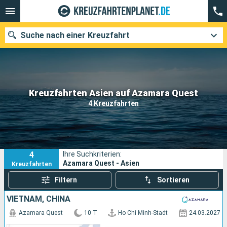
Suche nach einer Kreuzfahrt
Unsere Ziele
Kreuzfahrten Asien auf Azamara Quest
4 Kreuzfahrten
Abfahrtsmonat
Häfen
Reedereien
4
Ihre Suchkriterien:
Suchen
Azamara Quest - Asien
Kreuzfahrten
Filtern
Sortieren
VIETNAM, CHINA
Azamara Quest
10 T
Ho Chi Minh-Stadt
24.03.2027