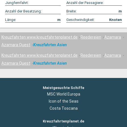
Jungfernfahrt:
Anzahl der Passagiere:
Anzahl der Besatzung:
Breite:
m
Länge:
m
Geschwindigkeit:
Knoten
Kreuzfahrten www.kreuzfahrtenplanet.de
Reedereien
Azamara
Azamara Quest
Kreuzfahrten Asien
Kreuzfahrten www.kreuzfahrtenplanet.de
Reedereien
Azamara
Azamara Quest
Kreuzfahrten Asien
Meistgesuchte Schiffe
MSC World Europa
Icon of the Seas
Costa Toscana
Kreuzfahrtenplanet.de