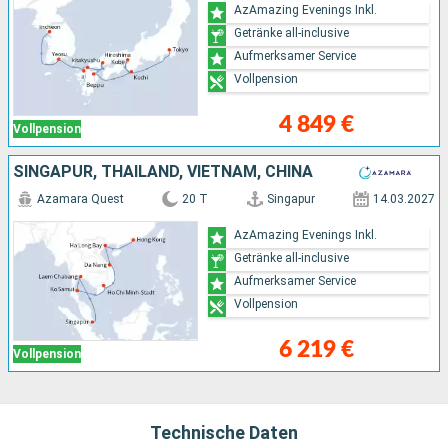
AzAmazing Evenings Inkl.
Getränke all-inclusive
Aufmerksamer Service
Vollpension
4 849 €
Vollpension
SINGAPUR, THAILAND, VIETNAM, CHINA
Azamara Quest
20 T
Singapur
14.03.2027
AzAmazing Evenings Inkl.
Getränke all-inclusive
Aufmerksamer Service
Vollpension
6 219 €
Vollpension
Technische Daten