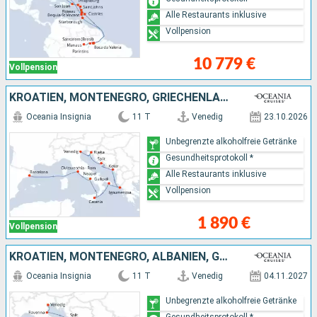
Alle Restaurants inklusive
Vollpension
10 779 €
Vollpension
KROATIEN, MONTENEGRO, GRIECHENLAND, ITALIEN, SPANIEN
Oceania Insignia
11 T
Venedig
23.10.2026
Unbegrenzte alkoholfreie Getränke
Gesundheitsprotokoll *
Alle Restaurants inklusive
Vollpension
1 890 €
Vollpension
KROATIEN, MONTENEGRO, ALBANIEN, GRIECHENLAND, ITALIEN
Oceania Insignia
11 T
Venedig
04.11.2027
Unbegrenzte alkoholfreie Getränke