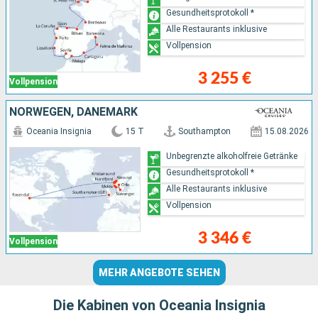
Gesundheitsprotokoll *
Alle Restaurants inklusive
Vollpension
3 255 €
Vollpension
NORWEGEN, DÄNEMARK
Oceania Insignia
15 T
Southampton
15.08.2026
Unbegrenzte alkoholfreie Getränke
Gesundheitsprotokoll *
Alle Restaurants inklusive
Vollpension
3 346 €
Vollpension
MEHR ANGEBOTE SEHEN
Die Kabinen von Oceania Insignia