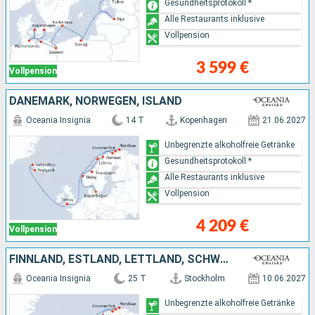
Gesundheitsprotokoll *
Alle Restaurants inklusive
Vollpension
3 599 €
Vollpension
DÄNEMARK, NORWEGEN, ISLAND
Oceania Insignia
14 T
Kopenhagen
21.06.2027
Unbegrenzte alkoholfreie Getränke
Gesundheitsprotokoll *
Alle Restaurants inklusive
Vollpension
4 209 €
Vollpension
FINNLAND, ESTLAND, LETTLAND, SCHWEDEN, POLEN, DEUTSCHLAND, DÄNEMARK, NORWEGEN, ISLAND
Oceania Insignia
25 T
Stockholm
10.06.2027
Unbegrenzte alkoholfreie Getränke