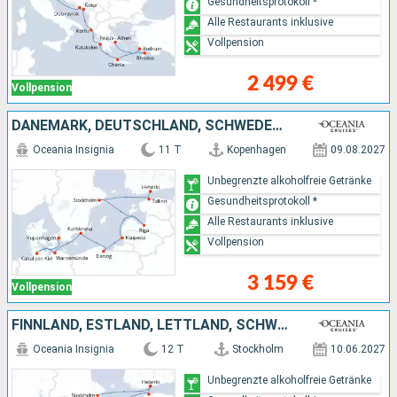
Gesundheitsprotokoll *
Alle Restaurants inklusive
Vollpension
2 499 €
Vollpension
DÄNEMARK, DEUTSCHLAND, SCHWEDEN, POLEN, LETTLAND, ESTLAND, FINNLAND
Oceania Insignia
11 T
Kopenhagen
09.08.2027
Unbegrenzte alkoholfreie Getränke
Gesundheitsprotokoll *
Alle Restaurants inklusive
Vollpension
3 159 €
Vollpension
FINNLAND, ESTLAND, LETTLAND, SCHWEDEN, POLEN, DEUTSCHLAND, DÄNEMARK
Oceania Insignia
12 T
Stockholm
10.06.2027
Unbegrenzte alkoholfreie Getränke