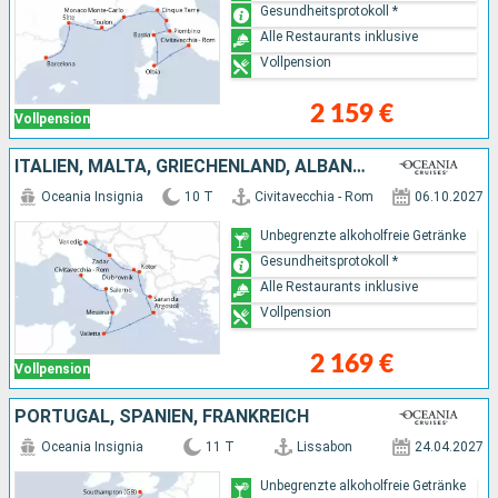
Gesundheitsprotokoll *
Alle Restaurants inklusive
Vollpension
2 159 €
Vollpension
ITALIEN, MALTA, GRIECHENLAND, ALBANIEN, MONTENEGRO, KROATIEN
Oceania Insignia
10 T
Civitavecchia - Rom
06.10.2027
Unbegrenzte alkoholfreie Getränke
Gesundheitsprotokoll *
Alle Restaurants inklusive
Vollpension
2 169 €
Vollpension
PORTUGAL, SPANIEN, FRANKREICH
Oceania Insignia
11 T
Lissabon
24.04.2027
Unbegrenzte alkoholfreie Getränke