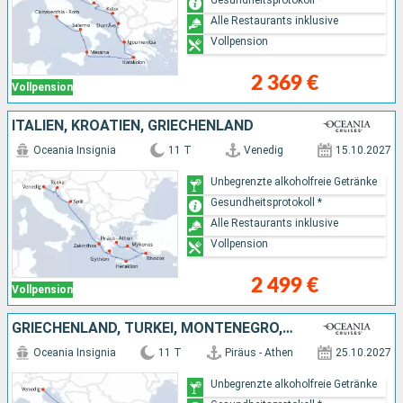
Gesundheitsprotokoll *
Alle Restaurants inklusive
Vollpension
2 369 €
Vollpension
ITALIEN, KROATIEN, GRIECHENLAND
Oceania Insignia
11 T
Venedig
15.10.2027
Unbegrenzte alkoholfreie Getränke
Gesundheitsprotokoll *
Alle Restaurants inklusive
Vollpension
2 499 €
Vollpension
GRIECHENLAND, TÜRKEI, MONTENEGRO, KROATIEN, ITALIEN
Oceania Insignia
11 T
Piräus - Athen
25.10.2027
Unbegrenzte alkoholfreie Getränke