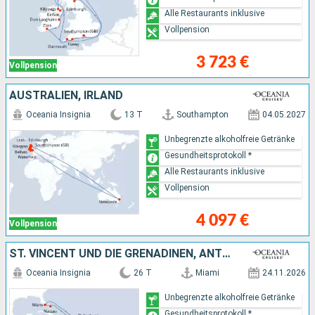
Alle Restaurants inklusive
Vollpension
3 723 €
Vollpension
AUSTRALIEN, IRLAND
Oceania Insignia
13 T
Southampton
04.05.2027
Unbegrenzte alkoholfreie Getränke
Gesundheitsprotokoll *
Alle Restaurants inklusive
Vollpension
4 097 €
Vollpension
ST. VINCENT UND DIE GRENADINEN, ANTIGUA UND BARBUDA, SAINT LUCIA, TRINIDAD UND TOBAGO, BRASILIEN, BARBADOS, DOMINICA, PUERTO RICO, BAHAMAS, VEREINIGTE STAATEN VON AMERIKA
Oceania Insignia
26 T
Miami
24.11.2026
Unbegrenzte alkoholfreie Getränke
Gesundheitsprotokoll *