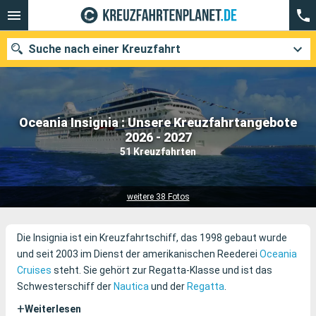
Suche nach einer Kreuzfahrt
Oceania Insignia : Unsere Kreuzfahrtangebote
Unsere Ziele
2026 - 2027
51 Kreuzfahrten
Abfahrtsmonat
Häfen
Reedereien
weitere 38 Fotos
Suchen
Die Insignia ist ein Kreuzfahrtschiff, das 1998 gebaut wurde
und seit 2003 im Dienst der amerikanischen Reederei
Oceania
Cruises
steht. Sie gehört zur Regatta-Klasse und ist das
Schwesterschiff der
Nautica
und der
Regatta
.
+
Weiterlesen