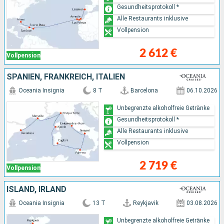
Gesundheitsprotokoll *
Alle Restaurants inklusive
Vollpension
2 612 €
Vollpension
SPANIEN, FRANKREICH, ITALIEN
Oceania Insignia
8 T
Barcelona
06.10.2026
Unbegrenzte alkoholfreie Getränke
Gesundheitsprotokoll *
Alle Restaurants inklusive
Vollpension
2 719 €
Vollpension
ISLAND, IRLAND
Oceania Insignia
13 T
Reykjavik
03.08.2026
Unbegrenzte alkoholfreie Getränke