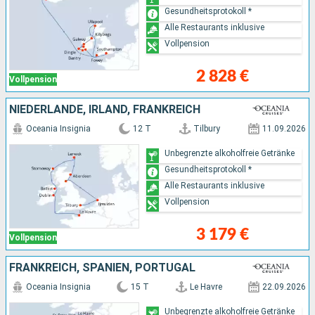
Gesundheitsprotokoll *
Alle Restaurants inklusive
Vollpension
2 828 €
Vollpension
NIEDERLANDE, IRLAND, FRANKREICH
Oceania Insignia
12 T
Tilbury
11.09.2026
Unbegrenzte alkoholfreie Getränke
Gesundheitsprotokoll *
Alle Restaurants inklusive
Vollpension
3 179 €
Vollpension
FRANKREICH, SPANIEN, PORTUGAL
Oceania Insignia
15 T
Le Havre
22.09.2026
Unbegrenzte alkoholfreie Getränke