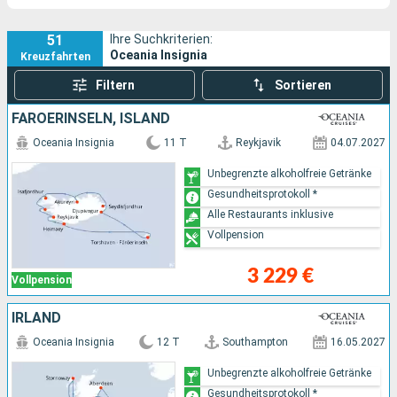
51
Ihre Suchkriterien:
Oceania Insignia
Kreuzfahrten
Filtern
Sortieren
FÄRÖERINSELN, ISLAND
Oceania Insignia
11 T
Reykjavik
04.07.2027
Unbegrenzte alkoholfreie Getränke
Gesundheitsprotokoll *
Alle Restaurants inklusive
Vollpension
3 229 €
Vollpension
IRLAND
Oceania Insignia
12 T
Southampton
16.05.2027
Unbegrenzte alkoholfreie Getränke
Gesundheitsprotokoll *