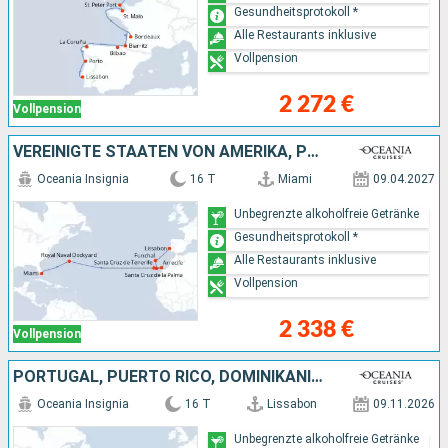
Gesundheitsprotokoll *
Alle Restaurants inklusive
Vollpension
2 272 €
Vollpension
VEREINIGTE STAATEN VON AMERIKA, PORTUGAL
Oceania Insignia
16 T
Miami
09.04.2027
Unbegrenzte alkoholfreie Getränke
Gesundheitsprotokoll *
Alle Restaurants inklusive
Vollpension
2 338 €
Vollpension
PORTUGAL, PUERTO RICO, DOMINIKANISCHE REPUBLIK, VEREINIGTE STAATEN VON AMERIKA
Oceania Insignia
16 T
Lissabon
09.11.2026
Unbegrenzte alkoholfreie Getränke