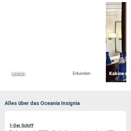
aucun
Kabine mi
Erkunden
Alles über das Oceania Insignia
1-Der Schiff