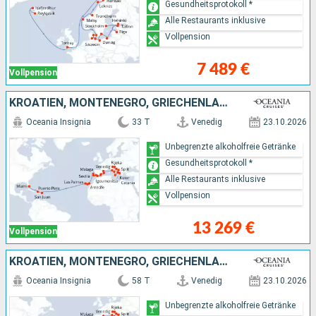
Gesundheitsprotokoll *
Alle Restaurants inklusive
Vollpension
7 489 €
Vollpension
KROATIEN, MONTENEGRO, GRIECHENLAND, ITALIEN, SPANIEN, PORTUGAL, PUERTO RICO, DOMINIKANISCHE REPUBLIK, VEREINIGTE STAATEN VON AMERIKA
Oceania Insignia
33 T
Venedig
23.10.2026
Unbegrenzte alkoholfreie Getränke
Gesundheitsprotokoll *
Alle Restaurants inklusive
Vollpension
13 269 €
Vollpension
KROATIEN, MONTENEGRO, GRIECHENLAND, ITALIEN, SPANIEN, PORTUGAL, PUERTO RICO, DOMINIKANISCHE REPUBLIK, VEREINIGTE STAATEN VON AMERIKA, ST. VINCENT UND DIE GRENADINEN, ANTIGUA UND BARBUDA, SAINT LUCIA,
Oceania Insignia
58 T
Venedig
23.10.2026
Unbegrenzte alkoholfreie Getränke