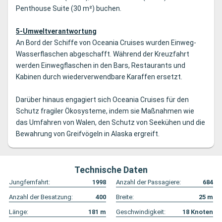
Penthouse Suite (30 m²) buchen.
5-Umweltverantwortung
An Bord der Schiffe von Oceania Cruises wurden Einweg-
Wasserflaschen abgeschafft. Während der Kreuzfahrt
werden Einwegflaschen in den Bars, Restaurants und
Kabinen durch wiederverwendbare Karaffen ersetzt.
Darüber hinaus engagiert sich Oceania Cruises für den
Schutz fragiler Ökosysteme, indem sie Maßnahmen wie
das Umfahren von Walen, den Schutz von Seekühen und die
Bewahrung von Greifvögeln in Alaska ergreift.
Technische Daten
Jungfernfahrt:
1998
Anzahl der Passagiere:
684
Anzahl der Besatzung:
400
Breite:
25
m
Länge:
181
m
Geschwindigkeit:
18
Knoten