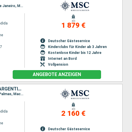
Reiseroute : Genua, Civitavecchia - Rom, Barcelona, Malaga, Las Palmas, Salvador de Bahia, Rio de Janeiro, Montevideo, Buenos Aires
ab
ndida
1 879 €
ne
Deutscher Gästeservice
27
Kinderclubs für Kinder ab 3 Jahren
Kostenlose Kinder bis 12 Jahre
Internet an Bord
Vollpension
ANGEBOTE ANZEIGEN
FRANKREICH, ITALIEN, MALTA, SPANIEN, MAROKKO, BRASILIEN, URUGUAY, ARGENTINIEN
Reiseroute : Marseille, Livorno, Cagliari, Palermo, Valletta, Barcelona, Gibraltar, Casablanca, Las Palmas, Maceio, Salvador de Bahia, Rio de Janeiro, Montevideo, Buenos Aires
ab
ndida
2 160 €
ne
Deutscher Gästeservice