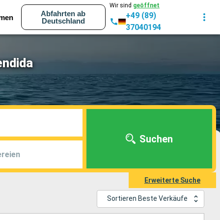
Wir sind
geöffnet
Abfahrten ab
+49 (89)
men
Deutschland
37040194
endida
Suchen
reien
Erweiterte Suche
Sortieren Beste Verkäufe