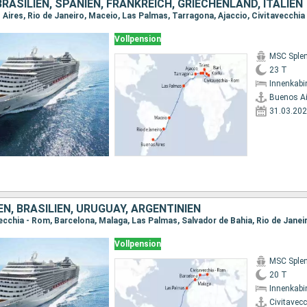
BRASILIEN, SPANIEN, FRANKREICH, GRIECHENLAND, ITALIEN
Vollpension
MSC Sple
23 T
Innenkabi
Buenos Ai
31.03.20
IEN, BRASILIEN, URUGUAY, ARGENTINIEN
Vollpension
MSC Sple
20 T
Innenkabi
Civitavec