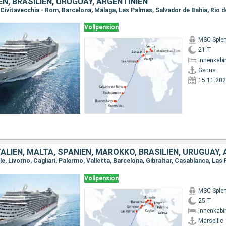
IEN, BRASILIEN, URUGUAY, ARGENTINIEN
Vollpension
MSC Sple
21 T
Innenkabi
Genua
15.11.20
Vollpension
MSC Sple
25 T
Innenkabi
Marseille