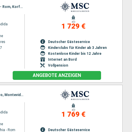
Reiseroute : Buenos Aires, Rio de Janeiro, Maceio, Las Palmas, Tarragona, Ajaccio, Civitavecchia - Rom, Korfu, Bari, Triest
ab
ndida
1 729 €
ne
res
Deutscher Gästeservice
27
Kinderclubs für Kinder ab 3 Jahren
Kostenlose Kinder bis 12 Jahre
Internet an Bord
Vollpension
ANGEBOTE ANZEIGEN
Reiseroute : Civitavecchia - Rom, Barcelona, Malaga, Las Palmas, Salvador de Bahia, Rio de Janeiro, Montevideo, Buenos Aires
ab
ndida
1 769 €
ne
chia - Rom
Deutscher Gästeservice