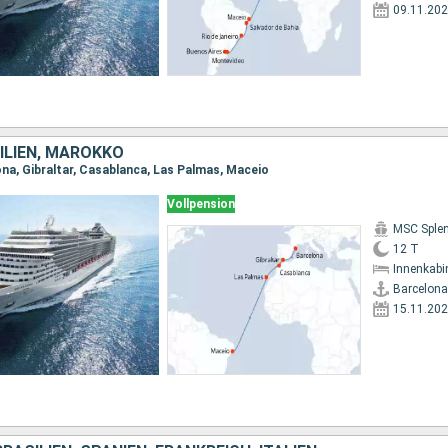
09.11.20
ILIEN, MAROKKO
ona, Gibraltar, Casablanca, Las Palmas, Maceio
Vollpension
MSC Sple
12 T
Innenkabi
Barcelona
15.11.20