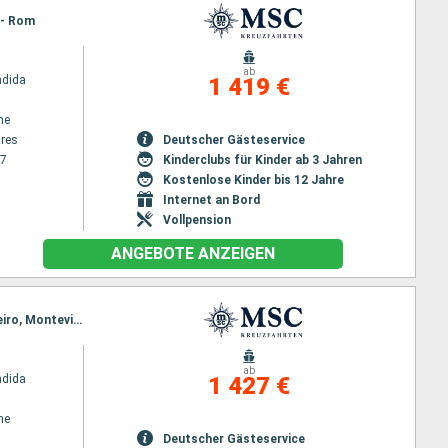
 - Rom
ab
ndida
1 419 €
ne
res
Deutscher Gästeservice
27
Kinderclubs für Kinder ab 3 Jahren
Kostenlose Kinder bis 12 Jahre
Internet an Bord
Vollpension
ANGEBOTE ANZEIGEN
Reiseroute : Barcelona, Gibraltar, Casablanca, Las Palmas, Maceio, Salvador de Bahia, Rio de Janeiro, Montevideo, Buenos Aires
ab
ndida
1 427 €
ne
Deutscher Gästeservice