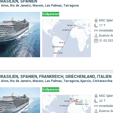
BRASILIEN, SPANIEN
 Aires, Rio de Janeiro, Maceio, Las Palmas, Tarragona
Vollpension
MSC Sple
17 T
Innenkabi
Buenos Ai
31.03.20
BRASILIEN, SPANIEN, FRANKREICH, GRIECHENLAND, ITALIEN
Vollpension
MSC Sple
22 T
Innenkabi
Buenos Ai