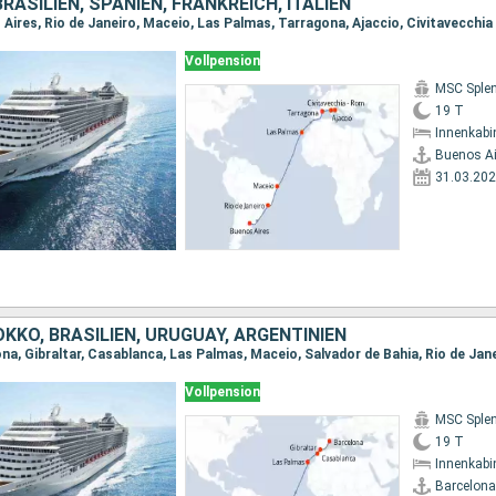
RASILIEN, SPANIEN, FRANKREICH, ITALIEN
 Aires, Rio de Janeiro, Maceio, Las Palmas, Tarragona, Ajaccio, Civitavecchia
Vollpension
MSC Sple
19 T
Innenkabi
Buenos Ai
31.03.20
KKO, BRASILIEN, URUGUAY, ARGENTINIEN
Vollpension
MSC Sple
19 T
Innenkabi
Barcelona