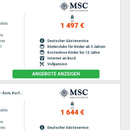
ab
ndida
1 497 €
ne
res
Deutscher Gästeservice
27
Kinderclubs für Kinder ab 3 Jahren
Kostenlose Kinder bis 12 Jahre
Internet an Bord
Vollpension
ANGEBOTE ANZEIGEN
Reiseroute : Buenos Aires, Rio de Janeiro, Maceio, Las Palmas, Tarragona, Ajaccio, Civitavecchia - Rom, Korfu, Bari
ab
ndida
1 644 €
ne
res
Deutscher Gästeservice