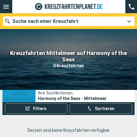
Suche nach einer Kreuzfahrt
Kreuzfahrten Mittelmeer auf Harmony of the
Unsere Ziele
Seas
0 Kreuzfahrten
Abfahrtsmonat
Häfen
Reedereien
Ihre Suchkriterien:
Suchen
Harmony of the Seas - Mittelmeer
Filtern
Sortieren
Derzeit sind keine Kreuzfahrten verfügbar