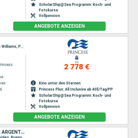
ScholarShip@Sea Programm: Koch- und
Fotokurse
Vollpension
ANGEBOTE ANZEIGEN
Reiseroute : Buenos Aires, Montevideo, Puerto Madryn, Falklandinseln, Kap Horn, Ushuaia, Puerto Williams, Punta Arenas, Puerto Montt, San antonio Chili, Santiago de Chile
ab
Princess
2 778 €
ne
res
Kino unter den Sternen
26
Princess Plus: All Inclusive ab 40$/Tag/PP
ScholarShip@Sea Programm: Koch- und
Fotokurse
Vollpension
ANGEBOTE ANZEIGEN
VEREINIGTE STAATEN VON AMERIKA, SAINT LUCIA, BARBADOS, BRASILIEN, ARGENTINIEN, URUGUAY, FALKLANDINSELN, CHILE
Reiseroute : Fort Lauderdale, Saint martin, St. Lucia, Barbados, Fortaleza, Rio de Janeiro, Montevideo, Buenos Aires, Montevideo, Puerto Madryn, Falklandinseln, Kap Horn, Ushuaia, Puerto Williams, Punta Arenas, Puerto Montt, San antonio Chili