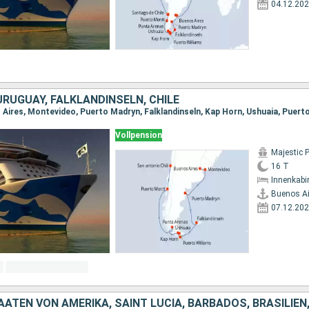
04.12.20
URUGUAY, FALKLANDINSELN, CHILE
Vollpension
Majestic 
16 T
Innenkabi
Buenos Ai
07.12.20