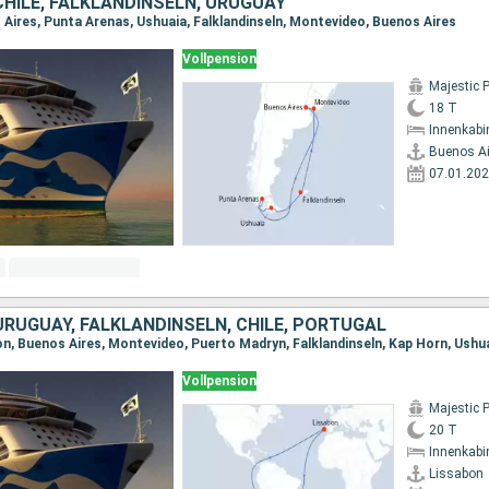
CHILE, FALKLANDINSELN, URUGUAY
 Aires, Punta Arenas, Ushuaia, Falklandinseln, Montevideo, Buenos Aires
Vollpension
Majestic 
18 T
Innenkabi
Buenos Ai
07.01.20
URUGUAY, FALKLANDINSELN, CHILE, PORTUGAL
Vollpension
Majestic 
20 T
Innenkabi
Lissabon