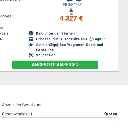
ab
Princess
4 327 €
ne
erdale
Kino unter den Sternen
26
Princess Plus: All Inclusive ab 40$/Tag/PP
ScholarShip@Sea Programm: Koch- und
Fotokurse
Vollpension
ANGEBOTE ANZEIGEN
Anzahl der Besatzung:
Geschwindigkeit:
Knoten