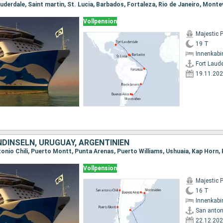
Vollpension
Majestic 
19 T
Innenkabi
Fort Laud
19.11.20
NDINSELN, URUGUAY, ARGENTINIEN
Vollpension
Majestic 
16 T
Innenkabi
San antoni
22.12.20