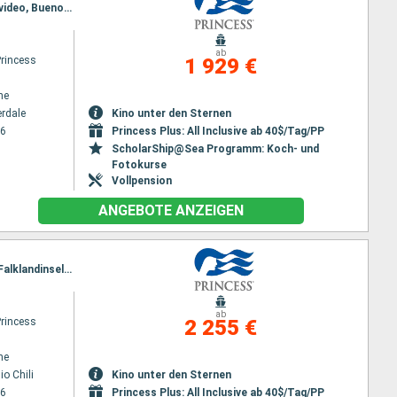
Reiseroute : Fort Lauderdale, Saint martin, St. Lucia, Barbados, Fortaleza, Rio de Janeiro, Montevideo, Buenos Aires
ab
Princess
1 929 €
ne
erdale
Kino unter den Sternen
26
Princess Plus: All Inclusive ab 40$/Tag/PP
ScholarShip@Sea Programm: Koch- und
Fotokurse
Vollpension
ANGEBOTE ANZEIGEN
Reiseroute : San antonio Chili, Puerto Montt, Punta Arenas, Puerto Williams, Ushuaia, Kap Horn, Falklandinseln, Puerto Madryn, Montevideo, Buenos Aires
ab
Princess
2 255 €
ne
o Chili
Kino unter den Sternen
26
Princess Plus: All Inclusive ab 40$/Tag/PP