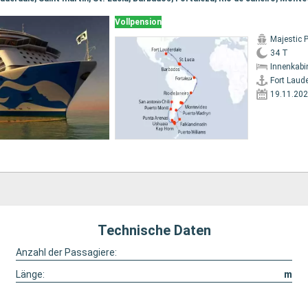
Vollpension
Majestic 
34 T
Innenkabi
Fort Laud
19.11.20
Technische Daten
Anzahl der Passagiere:
Länge:
m