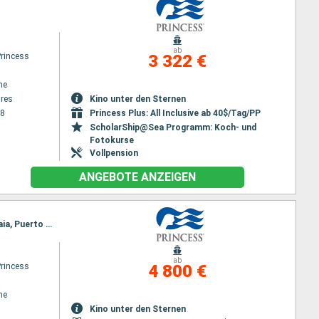
ab
Princess
3 322 €
ne
res
Kino unter den Sternen
28
Princess Plus: All Inclusive ab 40$/Tag/PP
ScholarShip@Sea Programm: Koch- und
Fotokurse
Vollpension
ANGEBOTE ANZEIGEN
Reiseroute : Lissabon, Buenos Aires, Montevideo, Puerto Madryn, Falklandinseln, Kap Horn, Ushuaia, Puerto Williams, Punta Arenas, Puerto Montt, Santiago de Chile, San antonio Chili, Lissabon
ab
Princess
4 800 €
ne
Kino unter den Sternen