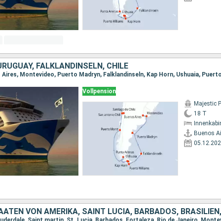
URUGUAY, FALKLANDINSELN, CHILE
Vollpension
Majestic 
18 T
Innenkabi
Buenos Ai
05.12.20