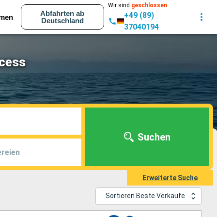
Wir sind
geschlossen
Abfahrten ab
+49 (89)
men
Deutschland
37040194
ncess
Suchen
reien
Erweiterte Suche
Sortieren Beste Verkäufe