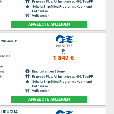
26
Princess Plus: All Inclusive ab 40$/Tag/PP
ScholarShip@Sea Programm: Koch- und
Fotokurse
Vollpension
ANGEBOTE ANZEIGEN
Reiseroute : Buenos Aires, Montevideo, Puerto Madryn, Falklandinseln, Kap Horn, Ushuaia, Puerto Williams, Punta Arenas, Puerto Montt, San antonio Chili
ab
Princess
1 847 €
ne
res
Kino unter den Sternen
26
Princess Plus: All Inclusive ab 40$/Tag/PP
ScholarShip@Sea Programm: Koch- und
Fotokurse
Vollpension
ANGEBOTE ANZEIGEN
VEREINIGTE STAATEN VON AMERIKA, SAINT LUCIA, BARBADOS, BRASILIEN, URUGUAY, ARGENTINIEN