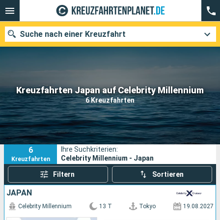
Suche nach einer Kreuzfahrt
Unsere Ziele
Kreuzfahrten Japan auf Celebrity Millennium
6 Kreuzfahrten
Abfahrtsmonat
Häfen
Reedereien
6
Ihre Suchkriterien:
Suchen
Celebrity Millennium - Japan
Kreuzfahrten
Filtern
Sortieren
JAPAN
Celebrity Millennium
13 T
Tokyo
19.08.2027