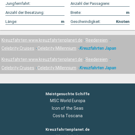
Jungfernfahrt:
Anzahl der Passagiere:
Anzahl der Besatzung:
Breite:
m
Länge:
m
Geschwindigkeit:
Knoten
Kreuzfahrten www.kreuzfahrtenplanet.de
Reedereien
Celebrity Cruises
Celebrity Millennium
Kreuzfahrten Japan
Kreuzfahrten www.kreuzfahrtenplanet.de
Reedereien
Celebrity Cruises
Celebrity Millennium
Kreuzfahrten Japan
Meistgesuchte Schiffe
MSC World Europa
Icon of the Seas
Costa Toscana
Kreuzfahrtenplanet.de