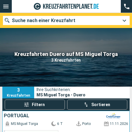
Suche nach einer Kreuzfahrt
Unsere Ziele
Kreuzfahrten Duero auf MS Miguel Torga
3 Kreuzfahrten
Abfahrtsmonat
Häfen
Reedereien
3
Ihre Suchkriterien:
Suchen
MS Miguel Torga - Duero
Kreuzfahrten
Filtern
Sortieren
PORTUGAL
MS Miguel Torga
6 T
Porto
11.11.2026