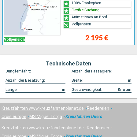
100% Frankophon
Flexible Buchung
Animationen an Bord
Vollpension
2 195 €
Vollpension
Technische Daten
Jungfernfahrt:
Anzahl der Passagiere:
Anzahl der Besatzung:
Breite:
m
Länge:
m
Geschwindigkeit:
Knoten
Kreuzfahrten www.kreuzfahrtenplanet.de
Reedereien
Croisieurope
MS Miguel Torga
Kreuzfahrten Duero
Kreuzfahrten www.kreuzfahrtenplanet.de
Reedereien
Croisieurope
MS Miguel Torga
Kreuzfahrten Duero