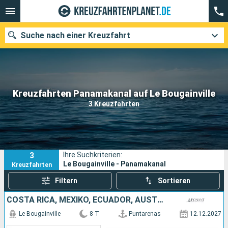
Suche nach einer Kreuzfahrt
Unsere Ziele
Kreuzfahrten Panamakanal auf Le Bougainville
3 Kreuzfahrten
Abfahrtsmonat
Häfen
Reedereien
3
Ihre Suchkriterien:
Suchen
Le Bougainville - Panamakanal
Kreuzfahrten
Filtern
Sortieren
COSTA RICA, MEXIKO, ECUADOR, AUSTRALIEN
Le Bougainville
8 T
Puntarenas
12.12.2027