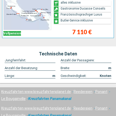
alles inklusive
Gastronomie Ducasse Conseils
Französischsprachiger Luxus
Butler-Service inklusive
7 110 €
Vollpension
Technische Daten
Jungfernfahrt:
Anzahl der Passagiere:
Anzahl der Besatzung:
Breite:
m
Länge:
m
Geschwindigkeit:
Knoten
Kreuzfahrten www.kreuzfahrtenplanet.de
Reedereien
Ponant
Le Bougainville
Kreuzfahrten Panamakanal
Kreuzfahrten www.kreuzfahrtenplanet.de
Reedereien
Ponant
Le Bougainville
Kreuzfahrten Panamakanal