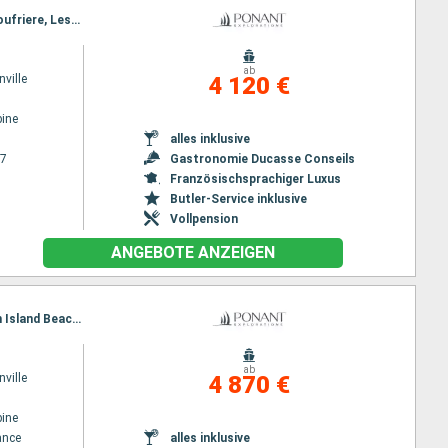
Reiseroute : Vieux fort, Port Elisabeth st vincent, Mayreau, Tobago Cays, Pigeon Island Beach, Soufriere, Les Saintes, Portsmouth ( La Dominique) , Vieux fort
ab
ville
4 120 €
ine
alles inklusive
27
Gastronomie Ducasse Conseils
Französischsprachiger Luxus
Butler-Service inklusive
Vollpension
ANGEBOTE ANZEIGEN
Reiseroute : Fort de France, Union Insel, Tobago Cays, Mayreau, Port Elisabeth st vincent, Pigeon Island Beach, Soufriere, Les Saintes, Fort de France
ab
ville
4 870 €
ine
ance
alles inklusive