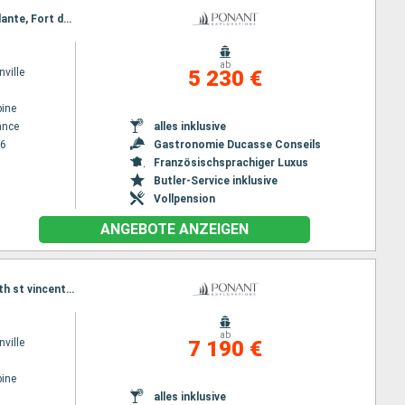
Reiseroute : Fort de France, Antigua, Spanish Town, Jost Van Dyke, Gustavia, Deshaies, Marie Galante, Fort de France
ab
ville
5 230 €
ine
ance
alles inklusive
26
Gastronomie Ducasse Conseils
Französischsprachiger Luxus
Butler-Service inklusive
Vollpension
ANGEBOTE ANZEIGEN
Reiseroute : Colon, Portobelo, San Blas, Cartagena, Santa Marta, Bonaire, Mayreau, Port Elisabeth st vincent, Pigeon Island Beach, Soufriere, Les Saintes, Fort de France
ab
ville
7 190 €
ine
alles inklusive