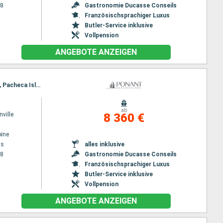
28
Gastronomie Ducasse Conseils
Französischsprachiger Luxus
Butler-Service inklusive
Vollpension
ANGEBOTE ANZEIGEN
Reiseroute : Puntarenas, Curu, Puerto Jimenez, rio esquinas, Coiba, Playa Muerto, Pearls Islands, Pacheca Island, San Carlos, Crossing Panama canal, San Blas, Colon
ab
ville
8 360 €
ine
as
alles inklusive
28
Gastronomie Ducasse Conseils
Französischsprachiger Luxus
Butler-Service inklusive
Vollpension
ANGEBOTE ANZEIGEN