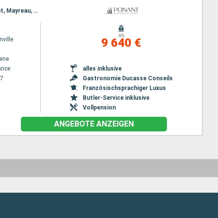
Reiseroute : Fort de France, Les Saintes, Pigeon Island Beach, Soufriere, Port Elisabeth st vincent, Mayreau, Willemstad(Curaçao), Santa Marta, Cartagena, San Blas, Portobelo, Colon
ab
ville
9 640 €
ine
ance
alles inklusive
27
Gastronomie Ducasse Conseils
Französischsprachiger Luxus
Butler-Service inklusive
Vollpension
ANGEBOTE ANZEIGEN