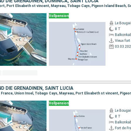
ND DIE GRENADINEN, DOMINICA, SAINT LUCIA
Vollpension
Le Bougain
8 T
Balkonkab
Vieux fort
03.03.20
ND DIE GRENADINEN, SAINT LUCIA
Vollpension
Le Bougain
8 T
Balkonkab
Fort de Fr