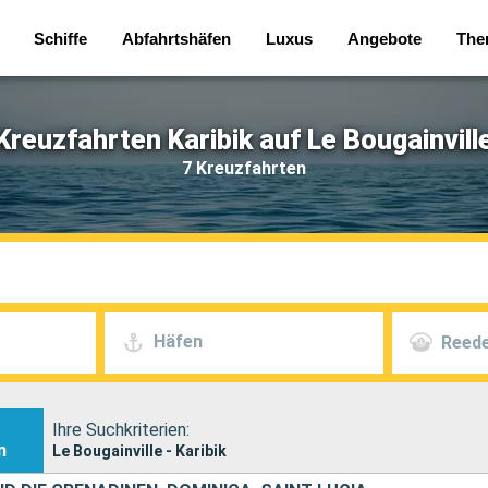
Schiffe
Abfahrtshäfen
Luxus
Angebote
The
Kreuzfahrten Karibik auf Le Bougainvill
7 Kreuzfahrten
Häfen
Reede
Ihre Suchkriterien:
n
Le Bougainville - Karibik