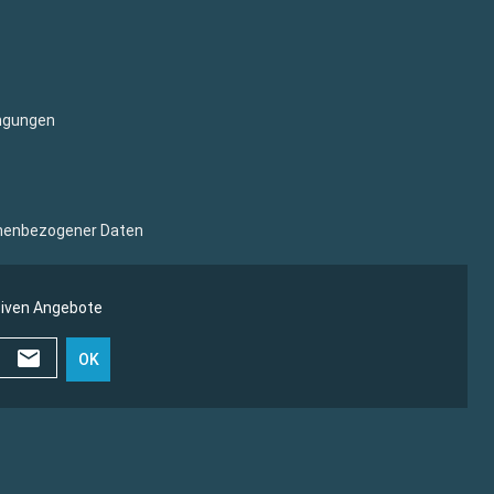
ngungen
sonenbezogener Daten
siven Angebote
OK