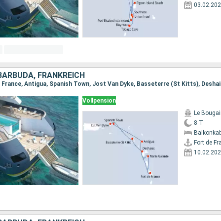
03.02.20
BARBUDA, FRANKREICH
Vollpension
Le Bougain
8 T
Balkonkab
Fort de Fr
10.02.20