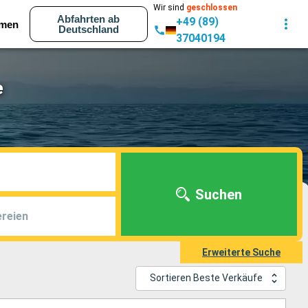
Wir sind
geschlossen
Abfahrten ab
+49 (89)
men
Deutschland
37040194
e
Suchen
reien
Erweiterte Suche
Sortieren Beste Verkäufe