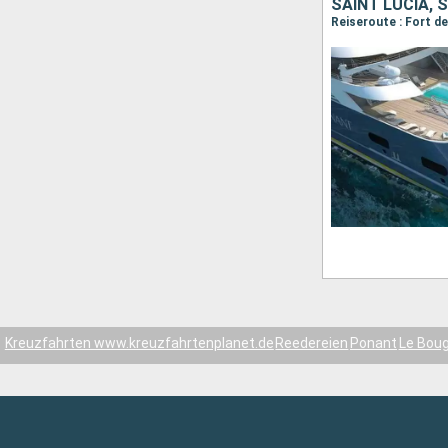
SAINT LUCIA, 
Kreuzfahrten www.kreuzfahrtenplanet.de
Reedereien
Ponant
Le Boug