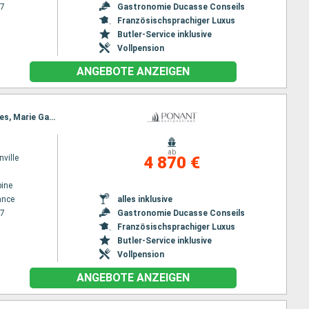
27
Gastronomie Ducasse Conseils
Französischsprachiger Luxus
Butler-Service inklusive
Vollpension
ANGEBOTE ANZEIGEN
Reiseroute : Fort de France, Antigua, Spanish Town, Jost Van Dyke, Basseterre (St Kitts), Deshaies, Marie Galante, Fort de France
ab
ville
4 870 €
ine
ance
alles inklusive
27
Gastronomie Ducasse Conseils
Französischsprachiger Luxus
Butler-Service inklusive
Vollpension
ANGEBOTE ANZEIGEN