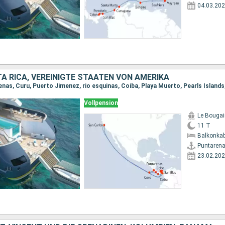
04.03.20
A RICA, VEREINIGTE STAATEN VON AMERIKA
Vollpension
Le Bougain
11 T
Balkonkab
Puntaren
23.02.20