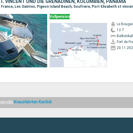
ST. VINCENT UND DIE GRENADINEN, KOLUMBIEN, PANAMA
Vollpension
Le Bougain
13 T
Balkonkab
Fort de Fr
20.11.20
ainville
Kreuzfahrten Karibik