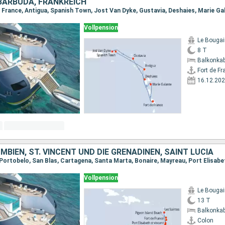
BARBUDA, FRANKREICH
Vollpension
Le Bougain
8 T
Balkonkab
Fort de Fr
16.12.20
BIEN, ST. VINCENT UND DIE GRENADINEN, SAINT LUCIA
Vollpension
Le Bougain
13 T
Balkonkab
Colon