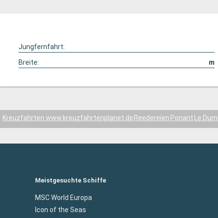
Jungfernfahrt:
Breite:
m
Kreuzfahrten www.kreuzfahrtenplanet.de
Reedereien
Ponant
Le Dumo
Meistgesuchte Schiffe
MSC World Europa
Icon of the Seas