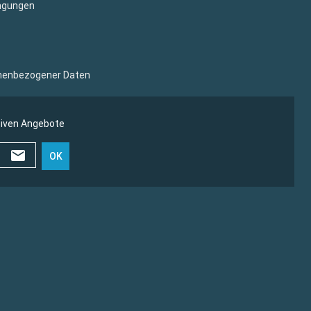
ngungen
sonenbezogener Daten
siven Angebote
OK