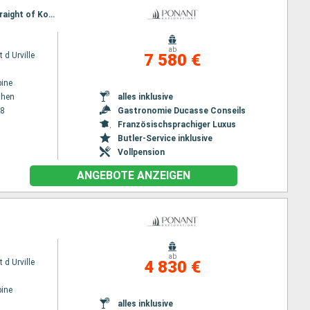
Reiseroute : Piräus - Athen, Amorgos, Milos, Korinth - Kanal, Galaxidi, Parga, Paxos, Sailing the straight of Kotor, Kotor, Dubrovnik, Hvar, Rovinj, Piran, Venedig
ab
 d Urville
7 580 €
ine
then
alles inklusive
28
Gastronomie Ducasse Conseils
Französischsprachiger Luxus
Butler-Service inklusive
Vollpension
ANGEBOTE ANZEIGEN
ab
 d Urville
4 830 €
ine
alles inklusive