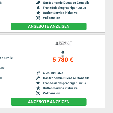
28
Gastronomie Ducasse Conseils
Französischsprachiger Luxus
Butler-Service inklusive
Vollpension
ANGEBOTE ANZEIGEN
ab
 d Urville
5 780 €
ine
alles inklusive
28
Gastronomie Ducasse Conseils
Französischsprachiger Luxus
Butler-Service inklusive
Vollpension
ANGEBOTE ANZEIGEN