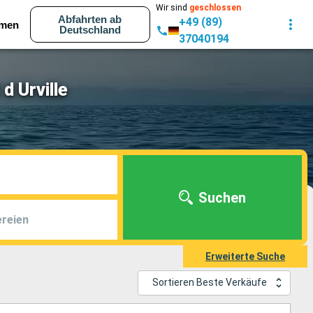
Wir sind
geschlossen
Abfahrten ab
+49 (89)
men
Deutschland
37040194
d Urville
Suchen
reien
Erweiterte Suche
Sortieren Beste Verkäufe