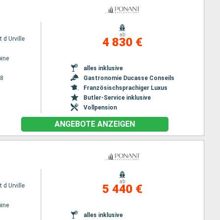
ab
 d Urville
4 830 €
ine
alles inklusive
28
Gastronomie Ducasse Conseils
Französischsprachiger Luxus
Butler-Service inklusive
Vollpension
ANGEBOTE ANZEIGEN
ab
 d Urville
5 440 €
ine
alles inklusive