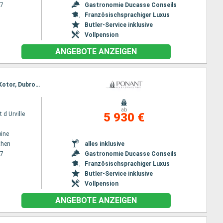
27
Gastronomie Ducasse Conseils
Französischsprachiger Luxus
Butler-Service inklusive
Vollpension
ANGEBOTE ANZEIGEN
Reiseroute : Piräus - Athen, Korinth - Kanal, Galaxidi, Parga, Paxos, Sailing the straight of Kotor, Kotor, Dubrovnik, Hvar, Rovinj, Venedig
ab
 d Urville
5 930 €
ine
then
alles inklusive
27
Gastronomie Ducasse Conseils
Französischsprachiger Luxus
Butler-Service inklusive
Vollpension
ANGEBOTE ANZEIGEN