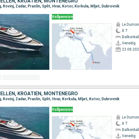
HELLEN, KROATIEN, MONTENEGRO
 Rovinj, Zadar, Praslin, Split, Hvar, Kotor, Korkula, Mljet, Dubrovnik
Vollpension
Le Dumont
8 T
Balkonkab
Venedig
23.08.20
HELLEN, KROATIEN, MONTENEGRO
 Rovinj, Zadar, Praslin, Split, Hvar, Korkula, Mljet, Kotor, Dubrovnik
Vollpension
Le Dumont
8 T
Balkonkab
Venedig