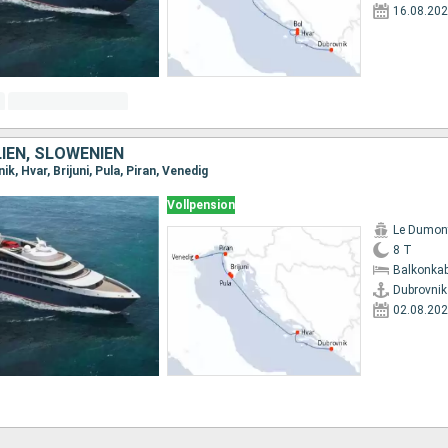
16.08.20
LIEN, SLOWENIEN
k, Hvar, Brijuni, Pula, Piran, Venedig
Vollpension
Le Dumont
8 T
Balkonkab
Dubrovnik
02.08.20