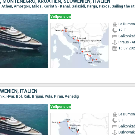
 MONTENEGRO, KROATIEN, SLOWENIEN, ITALIEN
Vollpension
Le Dumont
12 T
Balkonkab
Piräus - A
15.07.20
WENIEN, ITALIEN
k, Hvar, Bol, Rab, Brijuni, Pula, Piran, Venedig
Vollpension
Le Dumont
8 T
Balkonkab
Dubrovnik