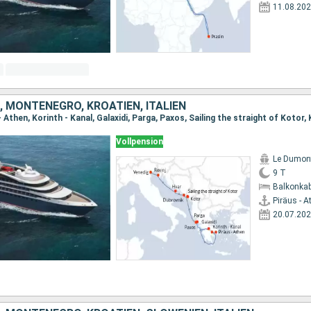
11.08.20
 MONTENEGRO, KROATIEN, ITALIEN
Vollpension
Le Dumont
9 T
Balkonkab
Piräus - A
20.07.20