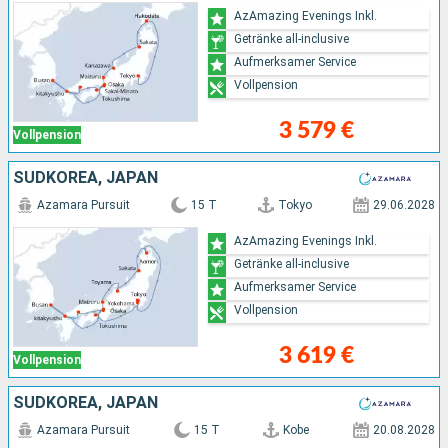
AzAmazing Evenings Inkl.
Getränke all-inclusive
Aufmerksamer Service
Vollpension
3 579 €
Vollpension
SÜDKOREA, JAPAN
Azamara Pursuit
15 T
Tokyo
29.06.2028
AzAmazing Evenings Inkl.
Getränke all-inclusive
Aufmerksamer Service
Vollpension
3 619 €
Vollpension
SÜDKOREA, JAPAN
Azamara Pursuit
15 T
Kobe
20.08.2028