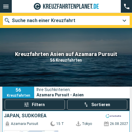
Suche nach einer Kreuzfahrt
Unsere Ziele
Kreuzfahrten Asien auf Azamara Pursuit
56 Kreuzfahrten
Abfahrtsmonat
Häfen
Reedereien
56
Ihre Suchkriterien:
Suchen
Azamara Pursuit - Asien
Kreuzfahrten
Filtern
Sortieren
JAPAN, SÜDKOREA
Azamara Pursuit
15 T
Tokyo
26.08.2027