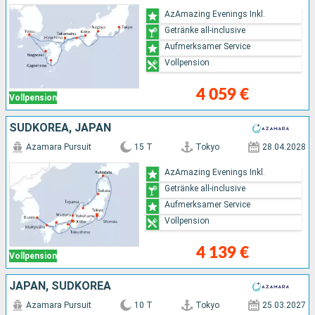
AzAmazing Evenings Inkl.
Getränke all-inclusive
Aufmerksamer Service
Vollpension
4 059 €
Vollpension
SÜDKOREA, JAPAN
Azamara Pursuit
15 T
Tokyo
28.04.2028
AzAmazing Evenings Inkl.
Getränke all-inclusive
Aufmerksamer Service
Vollpension
4 139 €
Vollpension
JAPAN, SÜDKOREA
Azamara Pursuit
10 T
Tokyo
25.03.2027