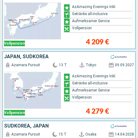
AzAmazing Evenings Inkl.
Getränke all-inclusive
Aufmerksamer Service
Vollpension
4 209 €
Vollpension
JAPAN, SÜDKOREA
Azamara Pursuit
13 T
Tokyo
09.09.2027
AzAmazing Evenings Inkl.
Getränke all-inclusive
Aufmerksamer Service
Vollpension
4 279 €
Vollpension
SÜDKOREA, JAPAN
Azamara Pursuit
15 T
Osaka
14.04.2028