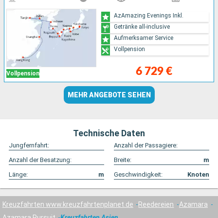
AzAmazing Evenings Inkl.
Getränke all-inclusive
Aufmerksamer Service
Vollpension
6 729 €
Vollpension
MEHR ANGEBOTE SEHEN
Technische Daten
Jungfernfahrt:
Anzahl der Passagiere:
Anzahl der Besatzung:
Breite:
m
Länge:
m
Geschwindigkeit:
Knoten
Kreuzfahrten www.kreuzfahrtenplanet.de
Reedereien
Azamara
Azamara Pursuit
Kreuzfahrten Asien