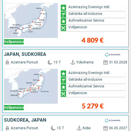
AzAmazing Evenings Inkl.
Getränke all-inclusive
Aufmerksamer Service
Vollpension
4 809 €
Vollpension
JAPAN, SÜDKOREA
Azamara Pursuit
15 T
Yokohama
31.03.2028
AzAmazing Evenings Inkl.
Getränke all-inclusive
Aufmerksamer Service
Vollpension
5 279 €
Vollpension
SÜDKOREA, JAPAN
Azamara Pursuit
15 T
Kobe
06.05.2027