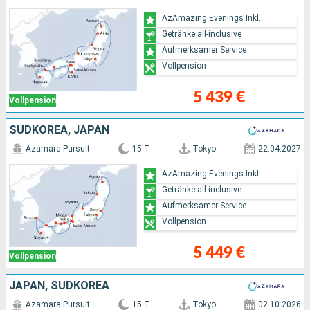
AzAmazing Evenings Inkl.
Getränke all-inclusive
Aufmerksamer Service
Vollpension
5 439 €
Vollpension
SÜDKOREA, JAPAN
Azamara Pursuit
15 T
Tokyo
22.04.2027
AzAmazing Evenings Inkl.
Getränke all-inclusive
Aufmerksamer Service
Vollpension
5 449 €
Vollpension
JAPAN, SÜDKOREA
Azamara Pursuit
15 T
Tokyo
02.10.2026