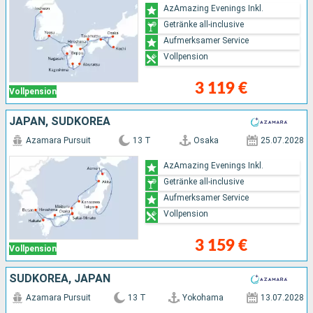
AzAmazing Evenings Inkl.
Getränke all-inclusive
Aufmerksamer Service
Vollpension
3 119 €
Vollpension
JAPAN, SÜDKOREA
Azamara Pursuit
13 T
Osaka
25.07.2028
AzAmazing Evenings Inkl.
Getränke all-inclusive
Aufmerksamer Service
Vollpension
3 159 €
Vollpension
SÜDKOREA, JAPAN
Azamara Pursuit
13 T
Yokohama
13.07.2028