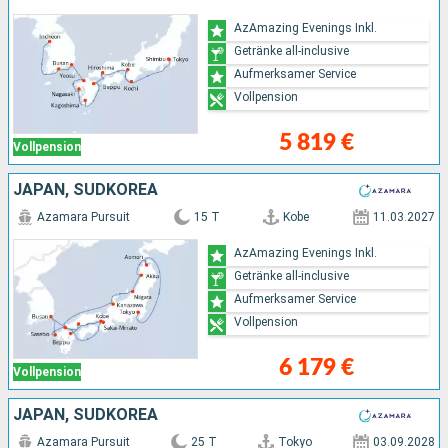
AzAmazing Evenings Inkl.
Getränke all-inclusive
Aufmerksamer Service
Vollpension
5 819 €
Vollpension
JAPAN, SÜDKOREA
Azamara Pursuit
15 T
Kobe
11.03.2027
AzAmazing Evenings Inkl.
Getränke all-inclusive
Aufmerksamer Service
Vollpension
6 179 €
Vollpension
JAPAN, SÜDKOREA
Azamara Pursuit
25 T
Tokyo
03.09.2028