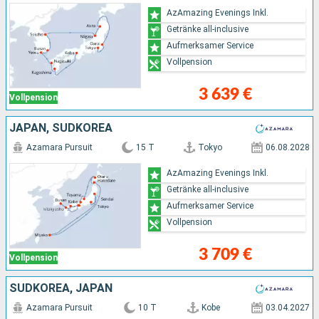
AzAmazing Evenings Inkl.
Getränke all-inclusive
Aufmerksamer Service
Vollpension
3 639 €
Vollpension
JAPAN, SÜDKOREA
Azamara Pursuit
15 T
Tokyo
06.08.2028
AzAmazing Evenings Inkl.
Getränke all-inclusive
Aufmerksamer Service
Vollpension
3 709 €
Vollpension
SÜDKOREA, JAPAN
Azamara Pursuit
10 T
Kobe
03.04.2027