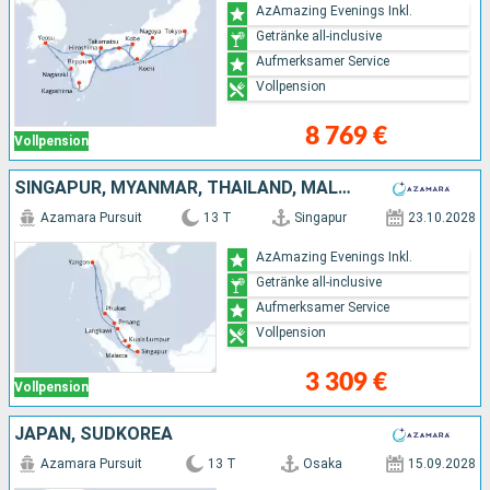
AzAmazing Evenings Inkl.
Getränke all-inclusive
Aufmerksamer Service
Vollpension
8 769 €
Vollpension
SINGAPUR, MYANMAR, THAILAND, MALAYSIA
Azamara Pursuit
13 T
Singapur
23.10.2028
AzAmazing Evenings Inkl.
Getränke all-inclusive
Aufmerksamer Service
Vollpension
3 309 €
Vollpension
JAPAN, SÜDKOREA
Azamara Pursuit
13 T
Osaka
15.09.2028