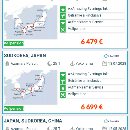
AzAmazing Evenings Inkl.
Getränke all-inclusive
Aufmerksamer Service
Vollpension
6 479 €
Vollpension
SÜDKOREA, JAPAN
Azamara Pursuit
25 T
Yokohama
13.07.2028
AzAmazing Evenings Inkl.
Getränke all-inclusive
Aufmerksamer Service
Vollpension
6 699 €
Vollpension
JAPAN, SÜDKOREA, CHINA
Azamara Pursuit
25 T
Yokohama
12.05.2028