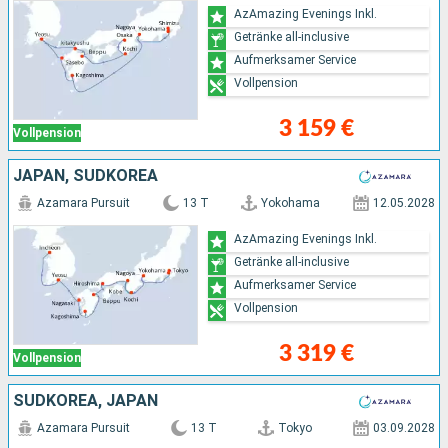
AzAmazing Evenings Inkl.
Getränke all-inclusive
Aufmerksamer Service
Vollpension
3 159 €
Vollpension
JAPAN, SÜDKOREA
Azamara Pursuit
13 T
Yokohama
12.05.2028
AzAmazing Evenings Inkl.
Getränke all-inclusive
Aufmerksamer Service
Vollpension
3 319 €
Vollpension
SÜDKOREA, JAPAN
Azamara Pursuit
13 T
Tokyo
03.09.2028