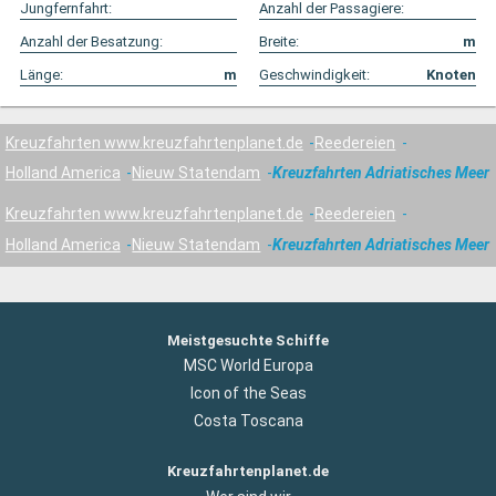
Jungfernfahrt:
Anzahl der Passagiere:
Anzahl der Besatzung:
Breite:
m
Länge:
m
Geschwindigkeit:
Knoten
Kreuzfahrten www.kreuzfahrtenplanet.de
Reedereien
Holland America
Nieuw Statendam
Kreuzfahrten Adriatisches Meer
Kreuzfahrten www.kreuzfahrtenplanet.de
Reedereien
Holland America
Nieuw Statendam
Kreuzfahrten Adriatisches Meer
Meistgesuchte Schiffe
MSC World Europa
Icon of the Seas
Costa Toscana
Kreuzfahrtenplanet.de