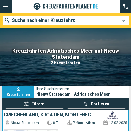
Suche nach einer Kreuzfahrt
Kreuzfahrten Adriatisches Meer auf Nieuw
Unsere Ziele
Statendam
2 Kreuzfahrten
Abfahrtsmonat
Häfen
Reedereien
2
Ihre Suchkriterien:
Suchen
Nieuw Statendam - Adriatisches Meer
Kreuzfahrten
Filtern
Sortieren
GRIECHENLAND, KROATIEN, MONTENEGRO, ITALIEN
Nieuw Statendam
8 T
Piräus - Athen
12.02.2028