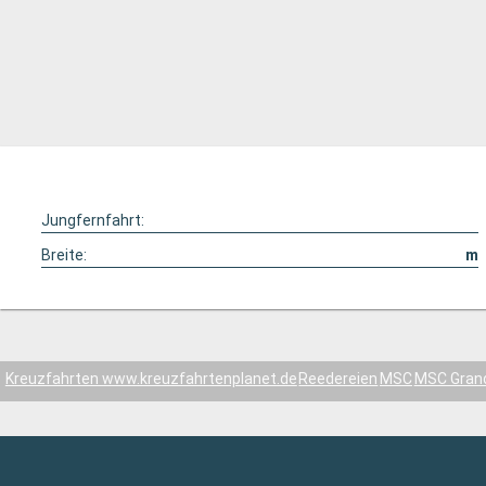
Jungfernfahrt:
Breite:
m
Kreuzfahrten www.kreuzfahrtenplanet.de
Reedereien
MSC
MSC Gran