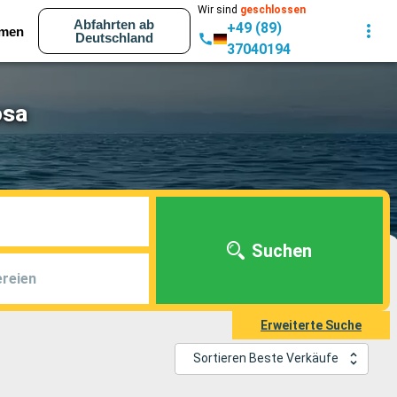
Wir sind
geschlossen
Abfahrten ab
+49 (89)
men
Deutschland
37040194
osa
Suchen
reien
Erweiterte Suche
Sortieren Beste Verkäufe