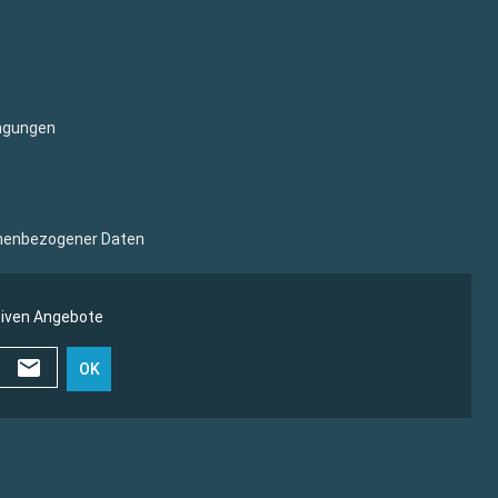
ngungen
sonenbezogener Daten
siven Angebote
OK