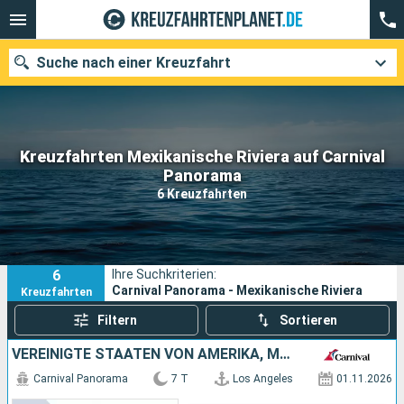
Suche nach einer Kreuzfahrt
Kreuzfahrten Mexikanische Riviera auf Carnival
Unsere Ziele
Panorama
6 Kreuzfahrten
Abfahrtsmonat
Häfen
Reedereien
6
Ihre Suchkriterien:
Suchen
Carnival Panorama - Mexikanische Riviera
Kreuzfahrten
Filtern
Sortieren
VEREINIGTE STAATEN VON AMERIKA, MEXIKO
Carnival Panorama
7 T
Los Angeles
01.11.2026