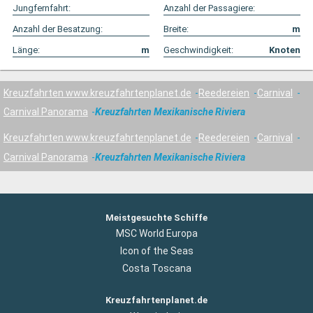
Jungfernfahrt:
Anzahl der Passagiere:
Anzahl der Besatzung:
Breite:
m
Länge:
m
Geschwindigkeit:
Knoten
Kreuzfahrten www.kreuzfahrtenplanet.de
Reedereien
Carnival
Carnival Panorama
Kreuzfahrten Mexikanische Riviera
Kreuzfahrten www.kreuzfahrtenplanet.de
Reedereien
Carnival
Carnival Panorama
Kreuzfahrten Mexikanische Riviera
Meistgesuchte Schiffe
MSC World Europa
Icon of the Seas
Costa Toscana
Kreuzfahrtenplanet.de