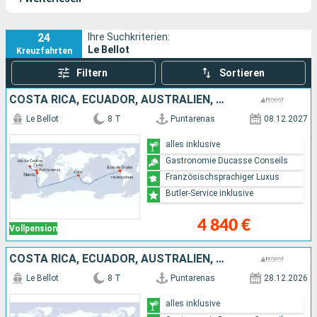
24
Ihre Suchkriterien:
Le Bellot
Kreuzfahrten
Filtern
Sortieren
COSTA RICA, ECUADOR, AUSTRALIEN, MEXIKO
Le Bellot
8 T
Puntarenas
08.12.2027
alles inklusive
Gastronomie Ducasse Conseils
Französischsprachiger Luxus
Butler-Service inklusive
4 840 €
Vollpension
COSTA RICA, ECUADOR, AUSTRALIEN, MEXIKO
Le Bellot
8 T
Puntarenas
28.12.2026
alles inklusive