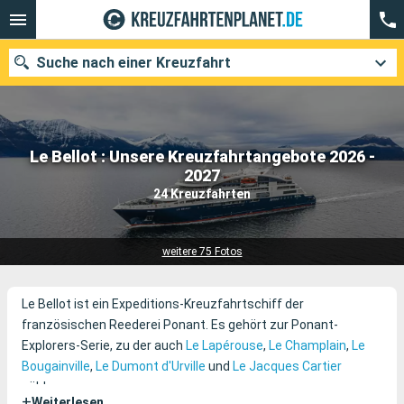
Suche nach einer Kreuzfahrt
Le Bellot : Unsere Kreuzfahrtangebote 2026 -
Unsere Ziele
2027
24 Kreuzfahrten
Abfahrtsmonat
Häfen
Reedereien
weitere 75 Fotos
Suchen
Le Bellot ist ein Expeditions-Kreuzfahrtschiff der
französischen Reederei Ponant. Es gehört zur Ponant-
Explorers-Serie, zu der auch
Le Lapérouse
,
Le Champlain
,
Le
Bougainville
,
Le Dumont d'Urville
und
Le Jacques Cartier
zählen.
+
Weiterlesen