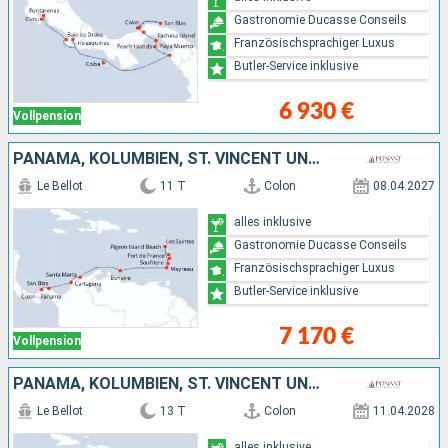
Gastronomie Ducasse Conseils
Französischsprachiger Luxus
Butler-Service inklusive
6 930 €
Vollpension
PANAMA, KOLUMBIEN, ST. VINCENT UND DIE GRENADINEN, SAINT LUCIA
Le Bellot
11 T
Colon
08.04.2027
alles inklusive
Gastronomie Ducasse Conseils
Französischsprachiger Luxus
Butler-Service inklusive
7 170 €
Vollpension
PANAMA, KOLUMBIEN, ST. VINCENT UND DIE GRENADINEN, SAINT LUCIA
Le Bellot
13 T
Colon
11.04.2028
alles inklusive