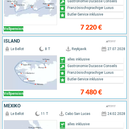
Gastronomie Ducasse Conseils
Französischsprachiger Luxus
Butler-Service inklusive
7 220 €
Vollpension
ISLAND
Le Bellot
8 T
Reykjavik
27.07.2028
alles inklusive
Gastronomie Ducasse Conseils
Französischsprachiger Luxus
Butler-Service inklusive
7 480 €
Vollpension
MEXIKO
Le Bellot
11 T
Cabo San Lucas
24.02.2028
alles inklusive