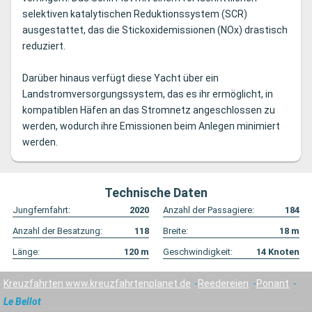
selektiven katalytischen Reduktionssystem (SCR)
ausgestattet, das die Stickoxidemissionen (NOx) drastisch
reduziert.
Darüber hinaus verfügt diese Yacht über ein
Landstromversorgungssystem, das es ihr ermöglicht, in
kompatiblen Häfen an das Stromnetz angeschlossen zu
werden, wodurch ihre Emissionen beim Anlegen minimiert
werden.
Technische Daten
Jungfernfahrt:
2020
Anzahl der Passagiere:
184
Anzahl der Besatzung:
118
Breite:
18
m
Länge:
120
m
Geschwindigkeit:
14
Knoten
Kreuzfahrten www.kreuzfahrtenplanet.de
Reedereien
Ponant
Le Bellot