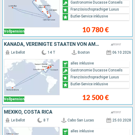
Gastronomie Ducasse Conseils
Französischsprachiger Luxus
Butler-Service inklusive
10 780 €
Vollpension
KANADA, VEREINIGTE STAATEN VON AMERIKA, AUSTRALIEN
Le Bellot
14 T
Boston
06.10.2026
alles inklusive
Gastronomie Ducasse Conseils
Französischsprachiger Luxus
Butler-Service inklusive
12 500 €
Vollpension
MEXIKO, COSTA RICA
Le Bellot
8 T
Cabo San Lucas
25.03.2028
alles inklusive