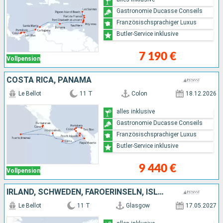
Gastronomie Ducasse Conseils
Französischsprachiger Luxus
Butler-Service inklusive
7 190 €
Vollpension
COSTA RICA, PANAMA
Le Bellot
11 T
Colon
18.12.2026
alles inklusive
Gastronomie Ducasse Conseils
Französischsprachiger Luxus
Butler-Service inklusive
9 440 €
Vollpension
IRLAND, SCHWEDEN, FÄRÖERINSELN, ISLAND
Le Bellot
11 T
Glasgow
17.05.2027