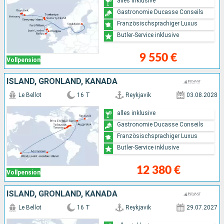
alles inklusive
Gastronomie Ducasse Conseils
Französischsprachiger Luxus
Butler-Service inklusive
9 550 €
Vollpension
ISLAND, GRÖNLAND, KANADA
Le Bellot
16 T
Reykjavik
03.08.2028
alles inklusive
Gastronomie Ducasse Conseils
Französischsprachiger Luxus
Butler-Service inklusive
12 380 €
Vollpension
ISLAND, GRÖNLAND, KANADA
Le Bellot
16 T
Reykjavik
29.07.2027