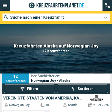
Suche nach einer Kreuzfahrt
Unsere Ziele
Kreuzfahrten Alaska auf Norwegian Joy
12 Kreuzfahrten
Abfahrtsmonat
Häfen
Reedereien
12
Ihre Suchkriterien:
Suchen
Norwegian Joy - Alaska
Kreuzfahrten
Filtern
Sortieren
VEREINIGTE STAATEN VON AMERIKA, KANADA
Norwegian Joy
10 T
Seattle
21.09.2026