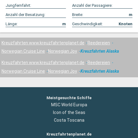
Jungfernfahrt:
Anzahl der Passagiere:
Anzahl der Besatzung:
Breite:
m
Länge:
m
Geschwindigkeit:
Knoten
Kreuzfahrten www.kreuzfahrtenplanet.de
Reedereien
Norwegian Cruise Line
Norwegian Joy
Kreuzfahrten Alaska
Kreuzfahrten www.kreuzfahrtenplanet.de
Reedereien
Norwegian Cruise Line
Norwegian Joy
Kreuzfahrten Alaska
Meistgesuchte Schiffe
MSC World Europa
Icon of the Seas
Costa Toscana
Kreuzfahrtenplanet.de