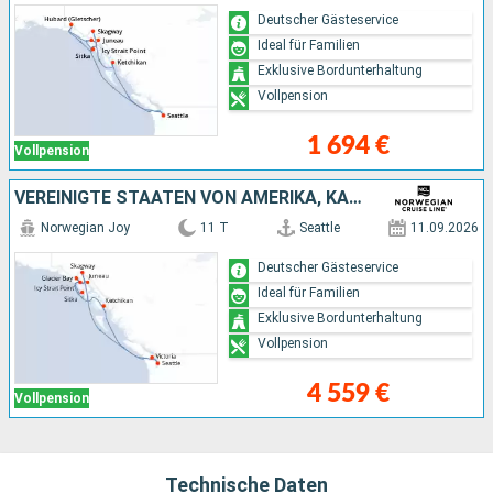
Deutscher Gästeservice
Ideal für Familien
Exklusive Bordunterhaltung
Vollpension
1 694 €
Vollpension
VEREINIGTE STAATEN VON AMERIKA, KANADA
Norwegian Joy
11 T
Seattle
11.09.2026
Deutscher Gästeservice
Ideal für Familien
Exklusive Bordunterhaltung
Vollpension
4 559 €
Vollpension
Technische Daten