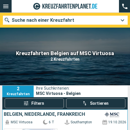
Suche nach einer Kreuzfahrt
Unsere Ziele
Kreuzfahrten Belgien auf MSC Virtuosa
2 Kreuzfahrten
Abfahrtsmonat
Häfen
Reedereien
2
Ihre Suchkriterien:
Suchen
MSC Virtuosa - Belgien
Kreuzfahrten
Filtern
Sortieren
BELGIEN, NIEDERLANDE, FRANKREICH
MSC Virtuosa
6 T
Southampton
19.10.2026