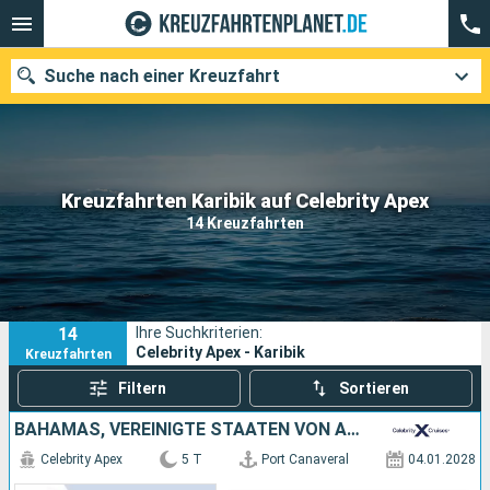
Suche nach einer Kreuzfahrt
Unsere Ziele
Kreuzfahrten Karibik auf Celebrity Apex
14 Kreuzfahrten
Abfahrtsmonat
Häfen
Reedereien
14
Ihre Suchkriterien:
Suchen
Celebrity Apex - Karibik
Kreuzfahrten
Filtern
Sortieren
BAHAMAS, VEREINIGTE STAATEN VON AMERIKA
Celebrity Apex
5 T
Port Canaveral
04.01.2028