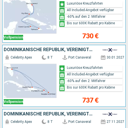
Luxuriöse Kreuzfahrten
All Included-Angebot verfügbar
-60% auf den 2. Mitfahrer
Bis sur 600€ Rabatt pro Kabine
730 €
Vollpension
DOMINIKANISCHE REPUBLIK, VEREINIGTE STAATEN VON AMERIKA
Celebrity Apex
8 T
Port Canaveral
30.01.2027
Luxuriöse Kreuzfahrten
All Included-Angebot verfügbar
-60% auf den 2. Mitfahrer
Bis sur 600€ Rabatt pro Kabine
737 €
Vollpension
DOMINIKANISCHE REPUBLIK, VEREINIGTE STAATEN VON AMERIKA
Celebrity Apex
8 T
Port Canaveral
27.11.2027