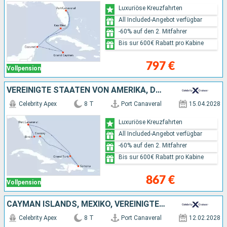
Luxuriöse Kreuzfahrten
All Included-Angebot verfügbar
-60% auf den 2. Mitfahrer
Bis sur 600€ Rabatt pro Kabine
797 €
Vollpension
VEREINIGTE STAATEN VON AMERIKA, DOMINIKANISCHE REPUBLIK, BAHAMAS
Celebrity Apex
8 T
Port Canaveral
15.04.2028
Luxuriöse Kreuzfahrten
All Included-Angebot verfügbar
-60% auf den 2. Mitfahrer
Bis sur 600€ Rabatt pro Kabine
867 €
Vollpension
CAYMAN ISLANDS, MEXIKO, VEREINIGTE STAATEN VON AMERIKA
Celebrity Apex
8 T
Port Canaveral
12.02.2028