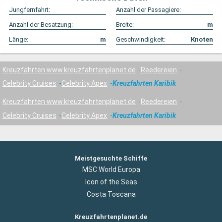
Jungfernfahrt:
Anzahl der Passagiere:
Anzahl der Besatzung:
Breite:
m
Länge:
m
Geschwindigkeit:
Knoten
Kreuzfahrten www.kreuzfahrtenplanet.de
Reedereien
Celebrity Cruises
Celebrity Apex
Kreuzfahrten Karibik
Kreuzfahrten www.kreuzfahrtenplanet.de
Reedereien
Celebrity Cruises
Celebrity Apex
Kreuzfahrten Karibik
Meistgesuchte Schiffe
MSC World Europa
Icon of the Seas
Costa Toscana
Kreuzfahrtenplanet.de