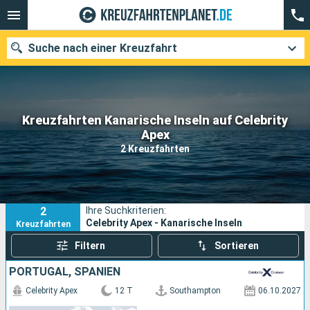
Suche nach einer Kreuzfahrt
Kreuzfahrten Kanarische Inseln auf Celebrity
Unsere Ziele
Apex
2 Kreuzfahrten
Abfahrtsmonat
Häfen
Reedereien
2
Ihre Suchkriterien:
Suchen
Celebrity Apex - Kanarische Inseln
Kreuzfahrten
Filtern
Sortieren
PORTUGAL, SPANIEN
Celebrity Apex
12 T
Southampton
06.10.2027