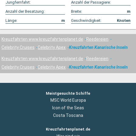
Jungfernfahrt:
Anzahl der Passagiere:
Anzahl der Besatzung:
Breite:
m
Länge:
m
Geschwindigkeit:
Knoten
Kreuzfahrten www.kreuzfahrtenplanet.de
Reedereien
Celebrity Cruises
Celebrity Apex
Kreuzfahrten Kanarische Inseln
Kreuzfahrten www.kreuzfahrtenplanet.de
Reedereien
Celebrity Cruises
Celebrity Apex
Kreuzfahrten Kanarische Inseln
Meistgesuchte Schiffe
MSC World Europa
Icon of the Seas
Costa Toscana
Kreuzfahrtenplanet.de