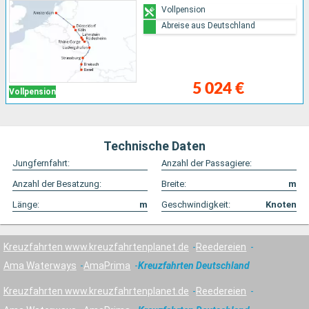
Vollpension
Abreise aus Deutschland
5 024 €
Vollpension
Technische Daten
Jungfernfahrt:
Anzahl der Passagiere:
Anzahl der Besatzung:
Breite:
m
Länge:
m
Geschwindigkeit:
Knoten
Kreuzfahrten www.kreuzfahrtenplanet.de
Reedereien
Ama Waterways
AmaPrima
Kreuzfahrten Deutschland
Kreuzfahrten www.kreuzfahrtenplanet.de
Reedereien