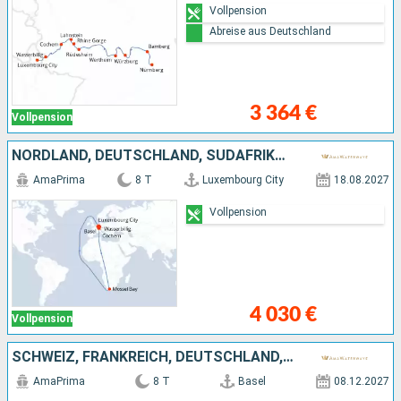
Vollpension
Abreise aus Deutschland
3 364 €
Vollpension
NORDLAND, DEUTSCHLAND, SÜDAFRIKA, FRANKREICH, SCHWEIZ
AmaPrima
8 T
Luxembourg City
18.08.2027
Vollpension
4 030 €
Vollpension
SCHWEIZ, FRANKREICH, DEUTSCHLAND, NIEDERLANDE
AmaPrima
8 T
Basel
08.12.2027