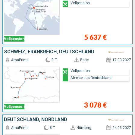
Vollpension
5 637 €
Vollpension
SCHWEIZ, FRANKREICH, DEUTSCHLAND
AmaPrima
8 T
Basel
17.03.2027
Vollpension
Abreise aus Deutschland
3 078 €
Vollpension
DEUTSCHLAND, NORDLAND
AmaPrima
8 T
Nürnberg
24.03.2027