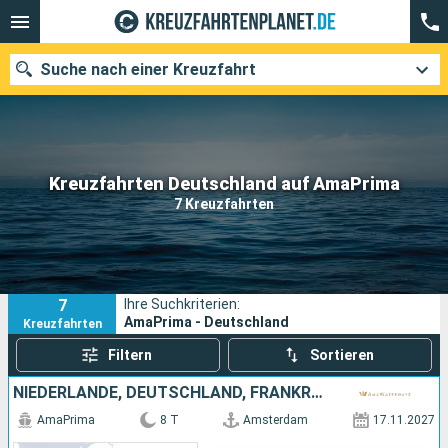
Suche nach einer Kreuzfahrt
Unsere Ziele
Kreuzfahrten Deutschland auf AmaPrima
7 Kreuzfahrten
Abfahrtsmonat
Häfen
Reedereien
7
Ihre Suchkriterien:
Suchen
AmaPrima - Deutschland
Kreuzfahrten
Filtern
Sortieren
NIEDERLANDE, DEUTSCHLAND, FRANKREICH, SCHWEIZ
AmaPrima
8 T
Amsterdam
17.11.2027