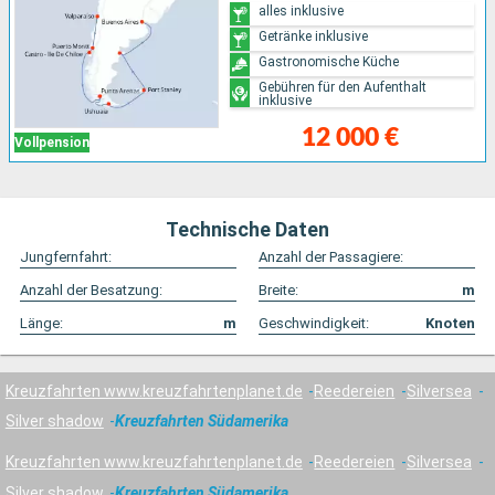
alles inklusive
Getränke inklusive
Gastronomische Küche
Gebühren für den Aufenthalt
inklusive
12 000 €
Vollpension
Technische Daten
Jungfernfahrt:
Anzahl der Passagiere:
Anzahl der Besatzung:
Breite:
m
Länge:
m
Geschwindigkeit:
Knoten
Kreuzfahrten www.kreuzfahrtenplanet.de
Reedereien
Silversea
Silver shadow
Kreuzfahrten Südamerika
Kreuzfahrten www.kreuzfahrtenplanet.de
Reedereien
Silversea
Silver shadow
Kreuzfahrten Südamerika