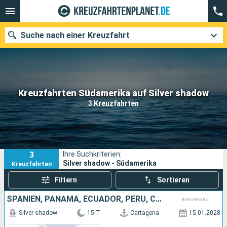
Suche nach einer Kreuzfahrt
Unsere Ziele
Kreuzfahrten Südamerika auf Silver shadow
3 Kreuzfahrten
Abfahrtsmonat
Häfen
Reedereien
3
Ihre Suchkriterien:
Suchen
Silver shadow - Südamerika
Kreuzfahrten
Filtern
Sortieren
SPANIEN, PANAMA, ECUADOR, PERU, CHILE
Silver shadow
15 T
Cartagena
15.01.2028