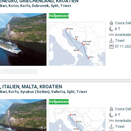
ENEGRO, GRIECHENLAND, KROATIEN
Bari, Kotor, Korfu, Dubrovnik, Split, Triest
Vollpension
Costa Del
8 T
Innenkabi
Triest
07.11.20
 ITALIEN, MALTA, KROATIEN
Bari, Korfu, Syrakus (Sizilien), Valletta, Split, Triest
Vollpension
Costa Del
8 T
Innenkabi
Triest