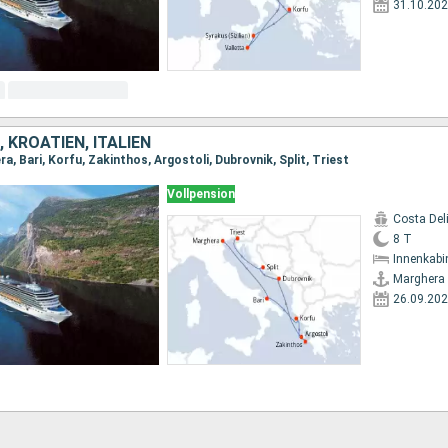
31.10.20
 KROATIEN, ITALIEN
a, Bari, Korfu, Zakinthos, Argostoli, Dubrovnik, Split, Triest
Vollpension
Costa Del
8 T
Innenkabi
Marghera
26.09.20