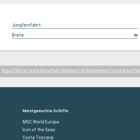
Jungfernfahrt:
Breite:
m
Kreuzfahrten www.kreuzfahrtenplanet.de
Reedereien
Costa Kreuzfa
Meistgesuchte Schiffe
MSC World Europa
Icon of the Seas
Costa Toscana