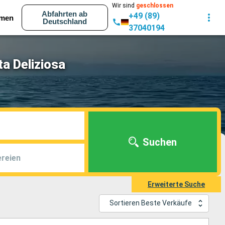
Wir sind
geschlossen
Abfahrten ab
+49 (89)
men
Deutschland
37040194
ta Deliziosa
Suchen
reien
Erweiterte Suche
Sortieren Beste Verkäufe