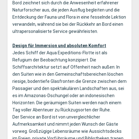
Bord zeichnet sich durch die Anwesenheit erfahrener
Naturforscher aus, die jeden Ausflug begleiten und die
Entdeckung der Fauna und Flora in eine fesselnde Lektion
verwandeln, während sie bei der Rückkehr an Bord einen
ultrapersonalisierte Service gewährleisten.
Design für Immersion und absoluten Komfort
Jedes Schiff der Aqua Expeditions-Flotte ist als
Refugium der Beobachtung konzipiert. Die
Schiffsarchitektur setzt auf Offenheit nach außen: In
den Suiten wie in den Gemeinschaftsbereichen löschen
riesige, bodentiefe Glasfronten die Grenze zwischen dem
Passagier und den spektakulären Landschaften aus, sei
es im Amazonas-Dschungel oder an indonesischen
Horizonten. Die geräumigen Suiten werden nach einem
Tag voller Abenteuer zu Rückzugsorten der Ruhe.
Der Service an Bord ist von unvergleichlicher
Aufmerksamkeit und nimmt jeden Wunsch der Gäste
vorweg. Großzügige Lebensräume wie Aussichtsdecks
im Freien, private Vorführräume und Bibliotheken tragen