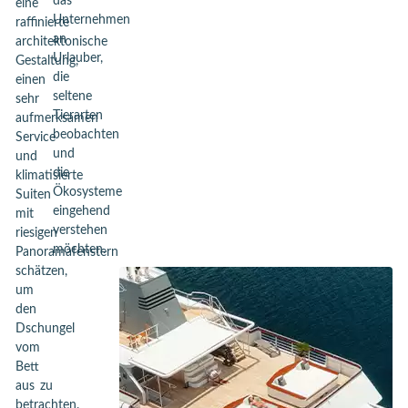
das
eine
Unternehmen
raffinierte
an
architektonische
Urlauber,
Gestaltung,
die
einen
seltene
sehr
Tierarten
aufmerksamen
beobachten
Service
und
und
die
klimatisierte
Ökosysteme
Suiten
eingehend
mit
verstehen
riesigen
möchten.
Panoramafenstern
schätzen,
um
den
Dschungel
vom
Bett
aus zu
betrachten.