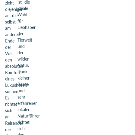
ist die
zieht
ideale
diejenigen
Wahl
an, die
für
selbst
Liebhaber
am
der
anderen
Tierwelt
Ende
und
der
der
Welt
wilden
den
Natur.
absoluten
Dank
Komfort
kleiner
eines
Boote
Luxushotels
und
suchen.
sehr
Es
erfahrener
richtet
lokaler
sich
Naturführer
an
richtet
Reisende,
sich
die