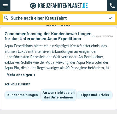
Suche nach einer Kreuzfahrt
Aqua Expeditions : Unsere Kreuzfahrtangebote
2026 - 2027
Zusammenfassung der Kundenbewertungen
für das Unternehmen Aqua Expeditions
Aqua Expeditions bietet ein einzigartiges Kreuzfahrterlebnis, das 
Unsere Ziele
intimen Luxus mit intensiven Erkundungen an einigen der 
unberührtesten Reiseziele der Welt verbindet. An Bord kleiner, 
Abfahrtsmonat
exklusiver Schiffe wie der Aqua Mekong, der Aqua Nera oder der 
Aqua Blu, die in der Regel weniger als 40 Passagiere befördern, ist 
Häfen
Reedereien
das Erlebnis intim, elegant und ganz auf Entdeckungen 
Mehr anzeigen
ausgerichtet.

Suchen
Das Unternehmen ist kürzlich der Ponant Explorations Group 
SCHNELLZUGRIFF
beigetreten und hat damit seine Positionierung im Premium-
An wen richtet sich
Kundenmeinungen
Tipps und Tricks
Segment weiter gestärkt, ohne dabei seine eigene Identität 
das Unternehmen
aufzugeben. Diese Integration ermöglicht es, die 
Expeditionskompetenz von Ponant mit dem äußerst intimen 
Ansatz von Aqua zu verbinden, verbunden mit noch höheren 