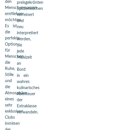
den
preisgekrönten
Menschenmassen
Spitzenköchen
entfliehen
verfeinert
möchten.
und
Es ist
neu
die
interpretiert
perfekte
werden,
Option
die
für
jede
Menschen,
Mahlzeit
die
an
Ruhe,
Bord
Stille
in ein
und
wahres
die
kulinarisches
Atmosphäre
Abenteuer
eines
der
sehr
Extraklasse
exklusiven
verwandeln.
Clubs
inmitten
der