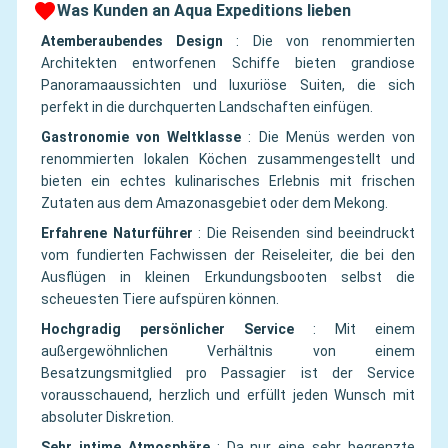
Was Kunden an Aqua Expeditions lieben
Atemberaubendes Design
:
Die von renommierten
Architekten entworfenen Schiffe bieten grandiose
Panoramaaussichten und luxuriöse Suiten, die sich
perfekt in die durchquerten Landschaften einfügen.
Gastronomie von Weltklasse
:
Die Menüs werden von
renommierten lokalen Köchen zusammengestellt und
bieten ein echtes kulinarisches Erlebnis mit frischen
Zutaten aus dem Amazonasgebiet oder dem Mekong.
Erfahrene Naturführer
:
Die Reisenden sind beeindruckt
vom fundierten Fachwissen der Reiseleiter, die bei den
Ausflügen in kleinen Erkundungsbooten selbst die
scheuesten Tiere aufspüren können.
Hochgradig persönlicher Service
:
Mit einem
außergewöhnlichen Verhältnis von einem
Besatzungsmitglied pro Passagier ist der Service
vorausschauend, herzlich und erfüllt jeden Wunsch mit
absoluter Diskretion.
Sehr intime Atmosphäre
:
Da nur eine sehr begrenzte