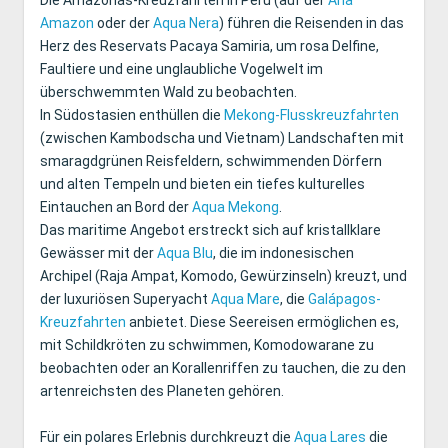
Die Amazonas-Kreuzfahrten in Peru (auf der
Aria
Amazon
oder der
Aqua Nera
) führen die Reisenden in das
Herz des Reservats Pacaya Samiria, um rosa Delfine,
Faultiere und eine unglaubliche Vogelwelt im
überschwemmten Wald zu beobachten.
In Südostasien enthüllen die
Mekong-Flusskreuzfahrten
(zwischen Kambodscha und Vietnam) Landschaften mit
smaragdgrünen Reisfeldern, schwimmenden Dörfern
und alten Tempeln und bieten ein tiefes kulturelles
Eintauchen an Bord der
Aqua Mekong
.
Das maritime Angebot erstreckt sich auf kristallklare
Gewässer mit der
Aqua Blu
, die im indonesischen
Archipel (Raja Ampat, Komodo, Gewürzinseln) kreuzt, und
der luxuriösen Superyacht
Aqua Mare
, die
Galápagos-
Kreuzfahrten
anbietet. Diese Seereisen ermöglichen es,
mit Schildkröten zu schwimmen, Komodowarane zu
beobachten oder an Korallenriffen zu tauchen, die zu den
artenreichsten des Planeten gehören.
Für ein polares Erlebnis durchkreuzt die
Aqua Lares
die