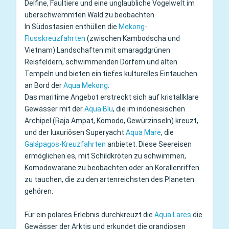
Delfine, Faultiere und eine unglaubliche Vogelwelt im
überschwemmten Wald zu beobachten.
In Südostasien enthüllen die
Mekong-
Flusskreuzfahrten
(zwischen Kambodscha und
Vietnam) Landschaften mit smaragdgrünen
Reisfeldern, schwimmenden Dörfern und alten
Tempeln und bieten ein tiefes kulturelles Eintauchen
an Bord der
Aqua Mekong
.
Das maritime Angebot erstreckt sich auf kristallklare
Gewässer mit der
Aqua Blu
, die im indonesischen
Archipel (Raja Ampat, Komodo, Gewürzinseln) kreuzt,
und der luxuriösen Superyacht
Aqua Mare
, die
Galápagos-Kreuzfahrten
anbietet. Diese Seereisen
ermöglichen es, mit Schildkröten zu schwimmen,
Komodowarane zu beobachten oder an Korallenriffen
zu tauchen, die zu den artenreichsten des Planeten
gehören.
Für ein polares Erlebnis durchkreuzt die
Aqua Lares
die
Gewässer der Arktis und erkundet die grandiosen