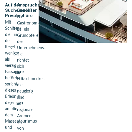
Auf der
Anspruchsvolle
Suche nach
Genießer
Privatsphäre
Die
Mit
Gastronomie
Schiffen,
ist ein
die in
Grundpfeiler
der
des
Regel
Unternehmens.
weniger
Sie
als
richtet
vierzig
sich
Passagiere
an
befördern,
Feinschmecker,
spricht
die
dieses
neugierig
Erlebnis
sind
diejenigen
auf
an, die
regionale
dem
Aromen,
Massentourismus
die
und
von