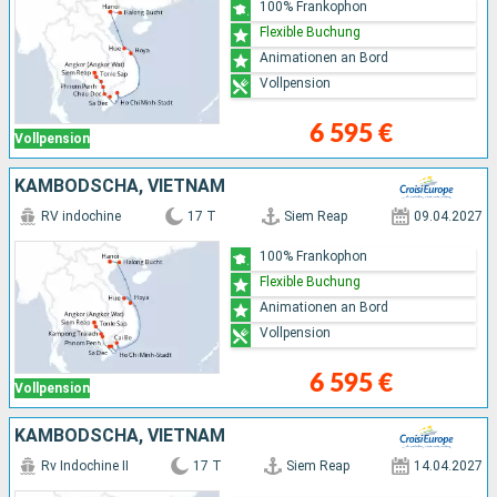
100% Frankophon
Flexible Buchung
Animationen an Bord
Vollpension
6 595 €
Vollpension
KAMBODSCHA, VIETNAM
RV indochine
17 T
Siem Reap
09.04.2027
100% Frankophon
Flexible Buchung
Animationen an Bord
Vollpension
6 595 €
Vollpension
KAMBODSCHA, VIETNAM
Rv Indochine II
17 T
Siem Reap
14.04.2027