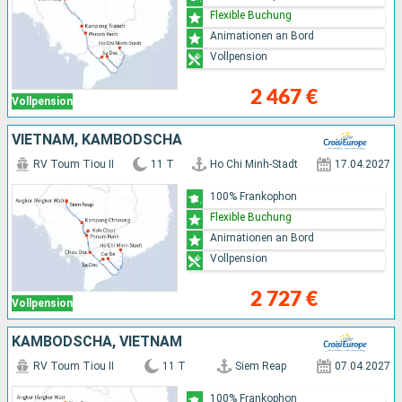
Flexible Buchung
Animationen an Bord
Vollpension
2 467 €
Vollpension
VIETNAM, KAMBODSCHA
RV Toum Tiou II
11 T
Ho Chi Minh-Stadt
17.04.2027
100% Frankophon
Flexible Buchung
Animationen an Bord
Vollpension
2 727 €
Vollpension
KAMBODSCHA, VIETNAM
RV Toum Tiou II
11 T
Siem Reap
07.04.2027
100% Frankophon