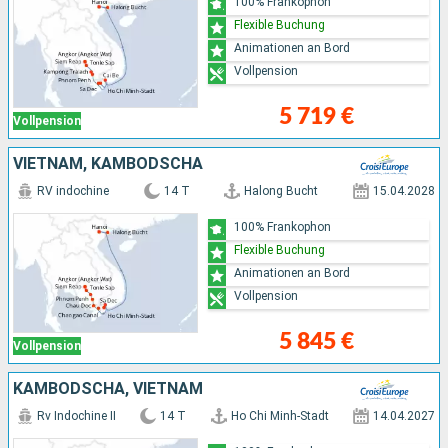
100% Frankophon
Flexible Buchung
Animationen an Bord
Vollpension
5 719 €
Vollpension
VIETNAM, KAMBODSCHA
RV indochine
14 T
Halong Bucht
15.04.2028
100% Frankophon
Flexible Buchung
Animationen an Bord
Vollpension
5 845 €
Vollpension
KAMBODSCHA, VIETNAM
Rv Indochine II
14 T
Ho Chi Minh-Stadt
14.04.2027