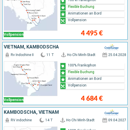
Flexible Buchung
Animationen an Bord
Vollpension
4 495 €
Vollpension
VIETNAM, KAMBODSCHA
Rv Indochine II
11 T
Ho Chi Minh-Stadt
25.04.2028
100% Frankophon
Flexible Buchung
Animationen an Bord
Vollpension
4 684 €
Vollpension
KAMBODSCHA, VIETNAM
RV indochine
14 T
Ho Chi Minh-Stadt
09.04.2027