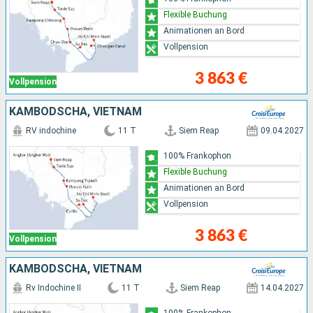
Flexible Buchung
Animationen an Bord
Vollpension
3 863 €
Vollpension
KAMBODSCHA, VIETNAM
RV indochine
11 T
Siem Reap
09.04.2027
100% Frankophon
Flexible Buchung
Animationen an Bord
Vollpension
3 863 €
Vollpension
KAMBODSCHA, VIETNAM
Rv Indochine II
11 T
Siem Reap
14.04.2027
100% Frankophon