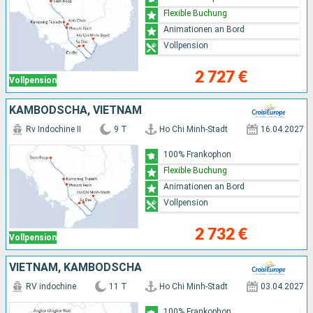
Flexible Buchung
Animationen an Bord
Vollpension
2 727 €
Vollpension
KAMBODSCHA, VIETNAM
Rv Indochine II
9 T
Ho Chi Minh-Stadt
16.04.2027
100% Frankophon
Flexible Buchung
Animationen an Bord
Vollpension
2 732 €
Vollpension
VIETNAM, KAMBODSCHA
RV indochine
11 T
Ho Chi Minh-Stadt
03.04.2027
100% Frankophon