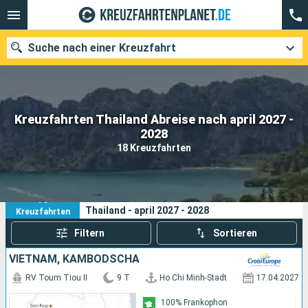
Suche nach einer Kreuzfahrt
Kreuzfahrten Thailand Abreise nach april 2027 -
Unsere Ziele
2028
18 Kreuzfahrten
Abfahrtsmonat
Häfen
Reedereien
18
Ihre Suchkriterien:
Thailand - april 2027 - 2028
Kreuzfahrten
Suchen
Filtern
Sortieren
VIETNAM, KAMBODSCHA
RV Toum Tiou II
9 T
Ho Chi Minh-Stadt
17.04.2027
100% Frankophon