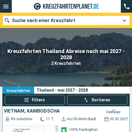
Suche nach einer Kreuzfahrt
Kreuzfahrten Thailand Abreise nach mai 2027 -
Unsere Ziele
2028
2 Kreuzfahrten
Abfahrtsmonat
Häfen
Reedereien
2
Ihre Suchkriterien:
Thailand - mai 2027 - 2028
Kreuzfahrten
Suchen
Filtern
Sortieren
VIETNAM, KAMBODSCHA
RV indochine
11 T
Ho Chi Minh-Stadt
05.05.2027
100% Frankophon