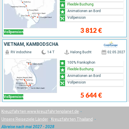
Flexible Buchung
Animationen an Bord
Vollpension
3 812 €
Vollpension
VIETNAM, KAMBODSCHA
RV indochine
14 T
Halong Bucht
02.05.2027
100% Frankophon
Flexible Buchung
Animationen an Bord
Vollpension
5 644 €
Vollpension
Kreuzfahrten www.kreuzfahrtenplanet.de
Unsere Reiseziele Länder
Kreuzfahrten Thailand
Abreise nach mai 2027 - 2028