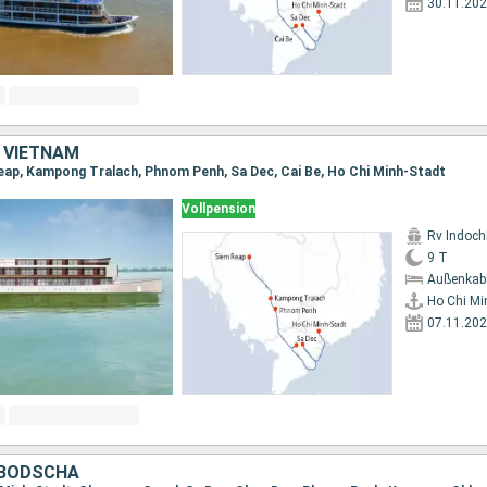
30.11.20
 VIETNAM
eap, Kampong Tralach, Phnom Penh, Sa Dec, Cai Be, Ho Chi Minh-Stadt
Vollpension
Rv Indochi
9 T
Außenkab
Ho Chi Mi
07.11.20
MBODSCHA