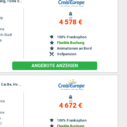
Reiseroute : Ho Chi Minh-Stadt, Chao gao Canal, Sa Dec, Chau Doc, Phnom Penh, Kampong Chhnang, Tonle Sap, Siem Reap, Angkor (Angkor Wat), Siem Reap
ep
ab
4 578 €
ine
nh-Stadt
100% Frankophon
26
Flexible Buchung
Animationen an Bord
Vollpension
ANGEBOTE ANZEIGEN
Reiseroute : Siem Reap, Angkor (Angkor Wat), Tonle Sap, Kampong Tralach, Phnom Penh, Sa Dec, Cai Be, Ho Chi Minh-Stadt
ine
ab
4 672 €
ine
p
100% Frankophon
27
Flexible Buchung