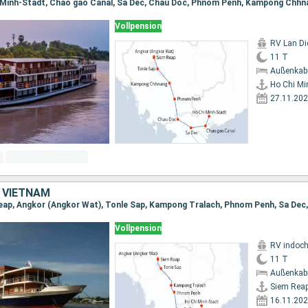
Vollpension
RV Lan Di
11 T
Außenkab
Ho Chi Mi
27.11.20
 VIETNAM
Vollpension
RV indoch
11 T
Außenkab
Siem Rea
16.11.20