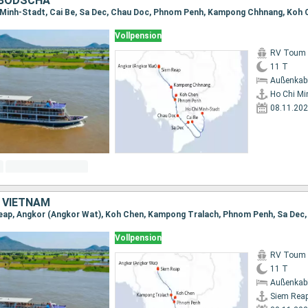
MBODSCHA
Vollpension
RV Toum T
11 T
Außenkab
Ho Chi Mi
08.11.20
 VIETNAM
Vollpension
RV Toum T
11 T
Außenkab
Siem Rea