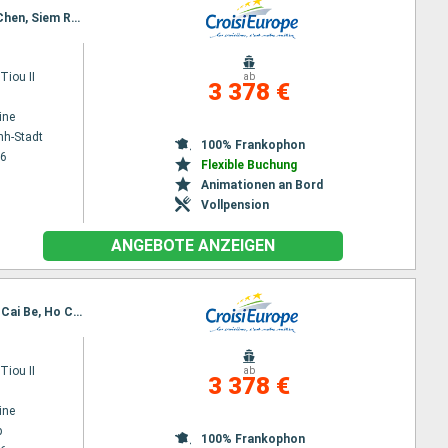
Reiseroute : Ho Chi Minh-Stadt, Cai Be, Sa Dec, Chau Doc, Phnom Penh, Kampong Chhnang, Koh Chen, Siem Reap, Angkor (Angkor Wat), Siem Reap, Angkor (Angkor Wat)
iou II
ab
3 378 €
ine
nh-Stadt
100% Frankophon
26
Flexible Buchung
Animationen an Bord
Vollpension
ANGEBOTE ANZEIGEN
Reiseroute : Siem Reap, Angkor (Angkor Wat), Koh Chen, Kampong Tralach, Phnom Penh, Sa Dec, Cai Be, Ho Chi Minh-Stadt
iou II
ab
3 378 €
ine
p
100% Frankophon