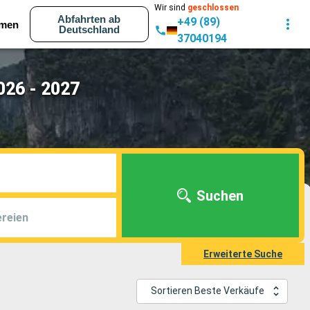
Wir sind
geschlossen
Abfahrten ab
+49 (89)
men
Deutschland
37040194
026 - 2027
Suchen
reien
Erweiterte Suche
Sortieren Beste Verkäufe