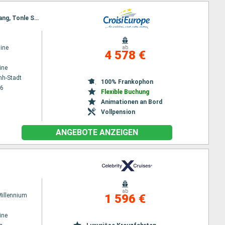
Reiseroute : Ho Chi Minh-Stadt, Chao gao Canal, Sa Dec, Chau Doc, Phnom Penh, Kampong Chhnang, Tonle Sap, Siem Reap, Angkor (Angkor Wat), Siem Reap
ine
ab
4 578 €
ine
nh-Stadt
100% Frankophon
26
Flexible Buchung
Animationen an Bord
Vollpension
ANGEBOTE ANZEIGEN
ab
Millennium
1 596 €
ine