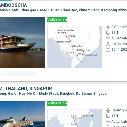
KAMBODSCHA
Vollpension
RV indoch
11 T
Außenkab
Ho Chi Mi
10.11.20
M, THAILAND, SINGAPUR
ong, Hanoi, Hue, Ho Chi Minh-Stadt, Bangkok, Ko Samui, Singapur
Vollpension
Celebrity 
15 T
Außenkab