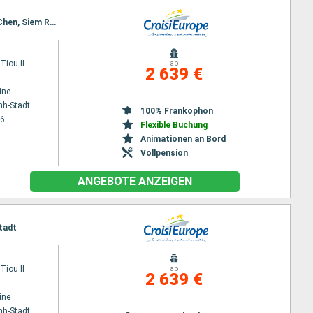
Reiseroute : Ho Chi Minh-Stadt, Cai Be, Sa Dec, Chau Doc, Phnom Penh, Kampong Chhnang, Koh Chen, Siem Reap
iou II
ab
2 639 €
ine
nh-Stadt
100% Frankophon
26
Flexible Buchung
Animationen an Bord
Vollpension
ANGEBOTE ANZEIGEN
tadt
iou II
ab
2 639 €
ine
nh-Stadt