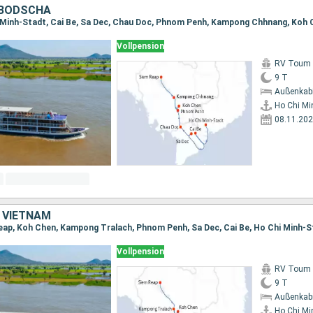
MBODSCHA
Vollpension
RV Toum T
9 T
Außenkab
Ho Chi Mi
08.11.20
 VIETNAM
eap, Koh Chen, Kampong Tralach, Phnom Penh, Sa Dec, Cai Be, Ho Chi Minh-S
Vollpension
RV Toum T
9 T
Außenkab
Ho Chi Mi