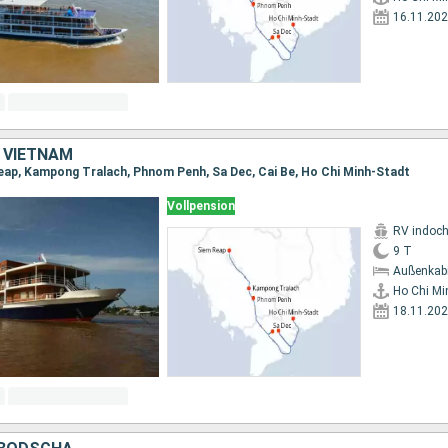
16.11.20
 VIETNAM
eap, Kampong Tralach, Phnom Penh, Sa Dec, Cai Be, Ho Chi Minh-Stadt
Vollpension
RV indoch
9 T
Außenkab
Ho Chi Mi
18.11.20