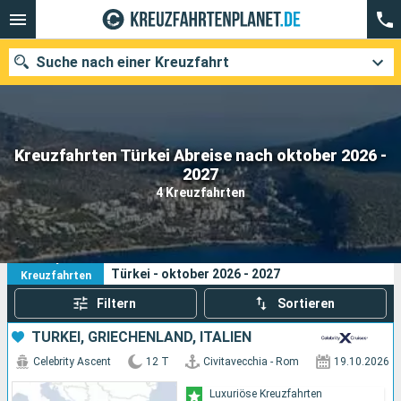
Suche nach einer Kreuzfahrt
Kreuzfahrten Türkei Abreise nach oktober 2026 -
Unsere Ziele
2027
4 Kreuzfahrten
Abfahrtsmonat
Häfen
Reedereien
4
Ihre Suchkriterien:
Türkei - oktober 2026 - 2027
Kreuzfahrten
Suchen
Filtern
Sortieren
TÜRKEI, GRIECHENLAND, ITALIEN
Celebrity Ascent
12 T
Civitavecchia - Rom
19.10.2026
Luxuriöse Kreuzfahrten