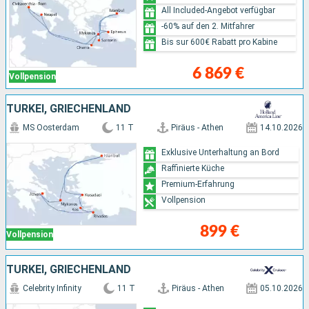
All Included-Angebot verfügbar
-60% auf den 2. Mitfahrer
Bis sur 600€ Rabatt pro Kabine
6 869 €
Vollpension
TÜRKEI, GRIECHENLAND
MS Oosterdam
11 T
Piräus - Athen
14.10.2026
Exklusive Unterhaltung an Bord
Raffinierte Küche
Premium-Erfahrung
Vollpension
899 €
Vollpension
TÜRKEI, GRIECHENLAND
Celebrity Infinity
11 T
Piräus - Athen
05.10.2026