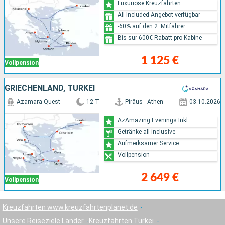
Luxuriöse Kreuzfahrten
All Included-Angebot verfügbar
-60% auf den 2. Mitfahrer
Bis sur 600€ Rabatt pro Kabine
1 125 €
Vollpension
GRIECHENLAND, TÜRKEI
Azamara Quest
12 T
Piräus - Athen
03.10.2026
AzAmazing Evenings Inkl.
Getränke all-inclusive
Aufmerksamer Service
Vollpension
2 649 €
Vollpension
Kreuzfahrten www.kreuzfahrtenplanet.de
Unsere Reiseziele Länder
Kreuzfahrten Türkei